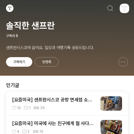
검색하기
티스토리
솔직한 샌프란
구독자
5
샌프란시스코에 살아요. 일상과 여행기록 공유드립니다.
구독하기
방명록
신고하기 레이어
열기
인기글
[요즘미국] 샌프란시스코 공항 면세점 쇼핑
추천 vs 비추천
10
1
조회
35
[요즘미국] 미국에 사는 친구에게 뭘 사다주
면 좋을까요?
4
2
조회
15