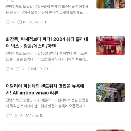
거에요. 선물용으로도 추천드릴게요. 홀리데이 양말도 산
글 내용
타모양, 강아지, 눈사람, 루돌프 사슴 등 다양하게 나왔어
안녕하세요 오들입니다. 꾸준히 면세점 포스팅을 찾아주시
요. 새하얀 댕댕이 문양이 눈길을 끄네요. 유명한 인테리어
는 분들이 많아서 오늘은 뉴욕 면세점 소개해 드릴게요. 결
디자이너 조아나 게인스의 Heart & Hand 에서 나온 빈티
론부터 말씀드리자면 뉴욕을 비롯한 미국 공항의 면세점들
작성시간
14
15
2024. 11. 1.
지 크리스마스 씰 디자인 머그도 예뻐요. 이건 타겟은 다 셀
은 가격 메리트가 별로 없습니다. 한국 면세점(미국 제품 포
프 포장이어서 이런 식기류 구..
함)에서 구매하시는 게 훨씬 이득인 경우가 대부분인데요,
가격비교 포함해서 리뷰해 볼게요. JFK 공항은 크고 복잡
화장품, 면세점보다 싸다! 2024 뷰티 홀리데
해서 국내선 국제선이 한 터미널에 혼재해 있습니다. 저는
이 박스 - 랑콤/에스티/아덴
이날 델타항공을 이용했는데요, 오늘 보여드리는 가게들은
글 내용
다 델타항공 터미널 (4터미널) 에 있어요. 제품 가격은 어
안녕하세요 오들입니다. 10월 말인데 벌써부터 뷰티 브랜
느 터미널을 가셔도 동일해요. 고급스러운 디자인의 퍼퓸
드들이 슬슬 홀리데이 박스를 출시하기 시작해서 빠르게
드 말리 Parfums de Marly 입니다. 2.5 온스에 338달
소개해드릴게요. 우리나라 면세점이 워낙 잘되어 있어서
작성시간
6
12
2024. 10. 28.
러에요. 우리나라 롯데백화점에서는 같은 제품이 44만원,
프리기프트 프로모션 혹은 홀리데이 박스가 아니라면 미국
신라면세점에서는 무려..
에서 화장품 구매는 추천드리지 않습니다. 다만, 홀리데이
박스가 진행되는 10월 말 - 1월 초에는 무조건 홀리데이 박
이탈리아 피렌체의 샌드위치 맛집을 뉴욕에
스를 추천드려요. 구성이 정말 실합니다.먼저 랑콤이에요.
서! All'antico vinaio 리뷰
650달러 상당의 제품을 79달러에 살 수 있답니다. 랑콤
글 내용
제품 아무거나 42달러를 구매하시는 분들에 한해서인데
안녕하세요 오들입니다. 이탈리아 피렌체에서 정말 감명깊
요, 파운데이션 하나를 사도 50달러가 넘으니 어려운 조건
게 먹었던 포카치아 샌드위치 맛집이 뉴욕에 오픈했다고
은 아니에요. 즉, 파운데이션 하나를 57달러에 구매하시고
해서 다녀왔어요. All'antico vinaio 소호지점 리뷰입니
작성시간
1
2
2024. 6. 5.
추가로 79달러를 지불하시면 이 650달러 상당의 엄청난
다. 피렌체에서는 한시간 줄서서 기다리는 맛집인데 다행
홀리데이 박스가 따라오는 거죠. 12..
히 뉴욕에서는 아직 사람들이 잘 모르는지 한산했어요. 일
부러 평일 오후 다섯시 정도에 방문한 덕도 있는 것 같아요.