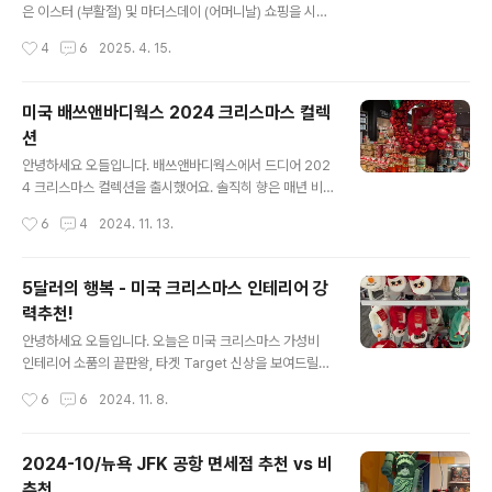
지역 특색을 살린 디자인인 만큼 LA를 많이 좋아하신다면
은 이스터 (부활절) 및 마더스데이 (어머니날) 쇼핑을 시작
추천드릴게요. 비슷하게 초콜렛 상자도 DFS 전용상품이라
하는데요, 오늘은 배쓰앤바디웍스 위주로 이것저것 구경해
작성시간
4
6
2025. 4. 15.
서 가격대가 좀 있어요...
볼게요. 미국은 어버이날이 없는 대신 어머니날 (5월 둘째
주 일요일) 아버지날 (6월 둘째주 일요일)이 각각 있어서
이 시기에 오시면 어머니날 아버지날용 선물 및 카드 등을
미국 배쓰앤바디웍스 2024 크리스마스 컬렉
다양하게 만나보실 수 있어요. 좀 뒷북이지만 얼마전에 나
션
온 디즈니 프린세스 시리즈도 아직 있어요. 이건 발렌타인
글 내용
데이 즈음에 나왔던 것 같아요. 디즈니 공주님들의 직접적
안녕하세요 오들입니다. 배쓰앤바디웍스에서 드디어 202
인 모습보다 드레스 컬러 및 이미지를 바탕으로 제작되었
4 크리스마스 컬렉션을 출시했어요. 솔직히 향은 매년 비
어요. 예를 들어 미녀와 야수의 벨은 노란색 드레스 즉 노란
슷한 제품들이지만 디자인 컨셉이 항상 리뉴얼되어 나오기
작성시간
6
4
2024. 11. 13.
색 바디워시, 신데렐라는 하늘색 드레스 즉 하늘색 바디워
때문에 선물용으로도 좋고 크리스마스 분위기를 내기에도
시, 이런 식입니다. 바디워시는 정가가..
딱이에요. 올해도 반짝반짝 메탈릭 톤의 디자인으로 나왔
고요 전통적인 크리스마스 컬러 톤을 강조했네요. 이 핑크
5달러의 행복 - 미국 크리스마스 인테리어 강
핑크한 시리즈는 트위스티드 페퍼민트 twisted pepper
력추천!
mint 향이에요. 바디워시 바디로션 및 크림과 미스트, 핸드
글 내용
워시까지 다 나왔어요. 달달한 민트향입니다. 미국에서는
안녕하세요 오들입니다. 오늘은 미국 크리스마스 가성비
크리스마스에 페퍼민트 캔디케인을 먹는 전통이 있어서 매
인테리어 소품의 끝판왕, 타겟 Target 신상을 보여드릴게
년 빠지지 않고 등장하는 향이에요. 캔들도 스파이스 애플,
요. 타겟은 미국 전역에 있는 마트인데요, 할로윈이 끝나자
작성시간
6
6
2024. 11. 8.
캔디애플, 크랜베리, 코코아, 스니커두들, 진저브레드, 바닐
마자 바로 크리스마스 장사를 시작하는 미국입니다. 이 귀
라 빈 등 미국인들이 크리스마스에 즐..
여운 실내 슬리퍼들은 9달러 입니다. 수면양말과 슬리퍼의
중간버전이에요. 저는 눈사람 모양이 제일 귀여운 거 같아
2024-10/뉴욕 JFK 공항 면세점 추천 vs 비
요. 엄청 부드럽고 가벼워서 한국 가져가시기에도 편하실
추천