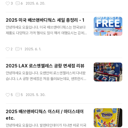
작성시간
3
6
2025. 6. 20.
큼지막한 리본이 유행인듯 해요. 개인적으로 패키징만 봤
SAS는 말그대로 일년에 두번 (6월-7월에 한번, 12월-1
을때..
월에 한번) 하는 BBW 최대 세일인데요, 개인적으로는 겨
울 세일보다 여름 세일이 더 쇼핑하기 편하다고 생각되어
2025 미국 배쓰앤바디웍스 세일 총정리 - 1
요. 겨울에는 아무래도 크리스마스 시즈널 제품이 많아서
글 내용
안녕하세요 오들입니다. 미국 배쓰앤바디웍스는 한국보다
일년 내내 쓰기에는 살짝 애매한 제품도 많거든요. 이번 세
제품도 다양하고 가격 행사도 많이 해서 여행오시는 김에
일에서 가장 신기했던 점은 바로 이 캔들 가격이에요. 작년
충분히 들러볼만한 가치가 있는데요, 세일을 자주 하지만
까지만 해도 SAS에는 13달러대로 세일해주던 캔들이 올
정확히 언제 어느 제품이 세일하는지 미리 공지되는 부분
해는 시원하게 10.99달러로 할인해줍니다. 참고로 일년 중
작성시간
2
1
2025. 6. 1.
이 없어서 답답하셨을 것 같아요. 결론부터 말씀드리면 리
BBW의 캔들이 가장 저렴한 날은 딱 한번 캔들데이 주말인
워즈 회원인 저도 빨라야 하루 전, 주로 세일 당일 아침에
데요, 주로 블..
이메일로 세일 내용을 통보(!) 받는 게 전부에요. 다만, 어떤
2025 LAX 로스엔젤레스 공항 면세점 리뷰
종류의 프로모션이 어느 정도 빈도로 진행되는지 지금까지
글 내용
의 경험을 토대로 공유드려 볼게요.먼저 가장 급한 소식부
안녕하세요 오들입니다. 오랜만에 로스엔젤러스에 다녀왔
터 전해드릴게요. 지금 진행되고 있는 3+3 프로모션인데
습니다. LA 공항 면세점은 처음 둘러보는데요, 샌프란시스
요, 6월 1일 (미국시간으로 내일 일요일) 까지 진행된다고
코 공항과 같은 DFS계열이라서 상품 구성이나 세일은 비
하니 지금 미국에 계시다면 지금 당장 혹은 내일 방문을 추
슷비슷 했어요. 다만 엘에이가 외모에 신경을 많이 쓰는 동
작성시간
5
5
2025. 5. 30.
천드립니다. 3+3 프로모션은 꽤..
네(!)인만큼 색조 화장품 및 향수가 더 눈에 잘 띄게 진열된
느낌적인 느낌이었어요. LA 일러스트가 귀여운 토트 및 파
우치는 샌프란과 똑같은 구성, 디자인만 다르네요. DFS 전
2025 배쓰앤바디웍스 이스터 / 마더스데이
용상품 같아요.토트백이 39달러, 작은 파우치가 30달러,
etc.
3+1 행사중입니다. 개인적으로는 트레이더조스 토트가 훨
글 내용
씬 더 저렴하고 비슷하게 활용 가능하실 것 같은데요, 이건
안녕하세요 오들입니다. 발렌타인데이가 지나면 바로 미국