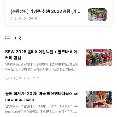
[홍콩삼림] 기념품 추천! 2023 홍콩 (과자)
쇼핑리스트 ft. 미슐랭 셰프 에그롤 (광고아
2
0
조회
11
님)
미국
분류 전체보기
주요 글 목록
BBW 2025 홀리데이컬렉션 + 밀크바 베이
커리 협업
글 내용
안녕하세요 오들입니다. 오랜만에 배쓰앤바디웍스 포스팅
이에요. 벌써부터 크리스마스 제품 및 특별 협업 제품으로
가득한 미국 BBW 풍경 공유 드릴게요.미국 사람들은 크리
작성시간
0
0
2025. 11. 13.
스마스에 기차 데코레이션을 그렇게 좋아하더라고요. 아쉽
게도 샌프란시스코 다운타운 배쓰앤바디웍스가 최근 문을
닫아서;; 여기서 쇼핑하실 분들은 차를 타고 근교에 있는 지
올해 최저가! 2025 미국 배쓰앤바디웍스 se
점으로 가셔야 하는 불편함이 있습니다. 하루빨리 재오픈
mi annual sale
했으면 좋겠네요. 향은 예년과 변함없이 winter candy a
글 내용
pple (베리가 섞인 사과향), twisted peppermint (살짝
안녕하세요 오들입니다. 드디어! BBW의 SAS (semi an
달큰한 민트향), vanilla bean noel (달달한 바닐라향) 이
nual sale)가 돌아왔어요. 예년보다 조금 늦게 시작한 느
세가지가 메인이고 패키징만 업데이트 되었어요. 올해는
낌이지만 오히려 굿딜로 꽉꽉 채워 돌아온 기분도 들어요.