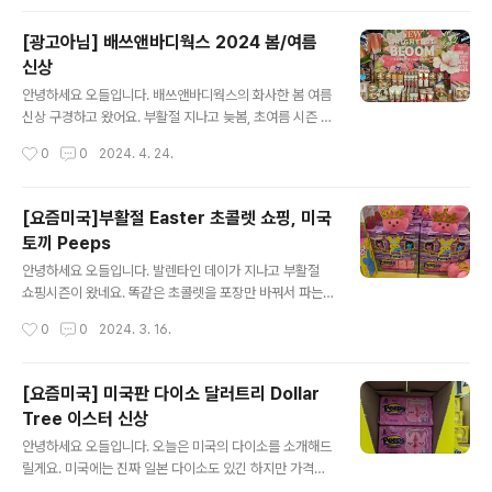
계 인구가 많아서 아쉬워도 이해가 가는 부분이에요.김밥
서..
이 얼마나 인기가 많았으면 자매품 주먹밥이 출시 되었네
[광고아님] 배쓰앤바디웍스 2024 봄/여름
요. 트레이더조스 일 잘합니다. 비건 불고기가 들어있다고
신상
해서 일단 구매는 보류했어요. 집에와서 주먹밥 리뷰를 찾
글 내용
아봤는데 맛은 있지만 가격이 조금 부담스럽다는 평이 많
안녕하세요 오들입니다. 배쓰앤바디웍스의 화사한 봄 여름
네요. 트레이더조스 김밥에도 고기나 햄이 안들어가는데요
신상 구경하고 왔어요. 부활절 지나고 늦봄, 초여름 시즌 제
미국은 비건 및 베지테리언 인구가 많아서 아예 고기를 빼
품들이에요. 꽃 위주의 향 및 디자인이 쏟아지는 기간이네
작성시간
0
0
2024. 4. 24.
고 만드는게 효율적이라고 판단한 것 같아요.떡볶기는 저..
요. 이번에 새로 나온 Brightest bloom이에요. 미국은 어
머니날 즉 Mother's day가 올해 5월 12일인데요, 어머
니날 선물용으로도 좋을 여성스럽고 핑크핑크한 제품들로
[요즘미국]부활절 Easter 초콜렛 쇼핑, 미국
가득하답니다. 캔들도 디자인 리프레시가 되었네요. 고급
토끼 Peeps
스러운 색감의 프린트가 어우러진 Blush amber & peo
글 내용
ny 가 눈에 띄었어요. 핸드워시도 온통 플라워 프린트 천지
안녕하세요 오들입니다. 발렌타인 데이가 지나고 부활절
에요. 예쁜 디자인이 많아서 쇼핑하기 좋은 기간입니다. 대
쇼핑시즌이 왔네요. 똑같은 초콜렛을 포장만 바꿔서 파는
망의 브리저튼 컬렉션도 있어요. 다행히 아직 매진은 안되
것이지만 그래도 부활절에는 토끼, 달걀, 당근, 양 등 귀여
작성시간
0
0
2024. 3. 16.
었네요. 브리저튼 좋아하시면 이건 무조건이죠. 바디제품
운 초콜렛들이 많아서 구경하는 재미가 있지요. 디스플레
은 반짝반짝 골..
이 자체도 신경쓰는 마트들이 많아서 한번쯤 둘러볼만 합
니다. 다른 사탕도 많이 있지만 부활절 특유의 감성을 잘 살
[요즘미국] 미국판 다이소 달러트리 Dollar
린 제품만 골라서 소개해드릴게요. 린트 초콜렛의 대표작
Tree 이스터 신상
인 토끼모양 초콜렛이에요. 너무너무 귀여워서 먹기가 아
글 내용
깝죠. 속은 비어있어서 깨지기도 녹기도 쉬우니 사가실거
안녕하세요 오들입니다. 오늘은 미국의 다이소를 소개해드
면 버블랩이나 포장재를 준비하시는 것을 추천드리고 싶네
릴게요. 미국에는 진짜 일본 다이소도 있긴 하지만 가격이
요. 토끼모양 마쉬멜로우 Peeps도 있습니다. 귀여운 디자
1.75달러부터 시작하고 한국 다이소와 겹치는 제품이 많아