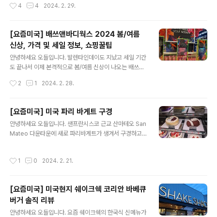
작성시간
4
4
2024. 2. 29.
인이 인기가 많아서 인형으로도 나와요. 이건 기념품으로
서 특별히 추천드리고 싶은 제품이 적은 편이에요. 현지기
추천입니다. 색소 때문에 먹기는 좀 그렇지만 어쨋..
업 달러트리의 경우 대부분의 제품이 1.25달러부터 시작하
고 미국에서만 볼수 있는 물건들이 많아서 한번쯤 들러볼
[요즘미국] 배쓰앤바디웍스 2024 봄/여름
만 하실거에요. 사실 달러트리 제품이 안전할까, 싶어서 전
신상, 가격 및 세일 정보, 쇼핑꿀팁
혀 생각을 안하다가 요즘 SNS에서 바이럴을 타고 있는 캔
글 내용
들홀더가 궁금해서 용기를 내어 가봤어요. 요즘 물가가 워
안녕하세요 오들입니다. 발렌타인데이도 지났고 세일 기간
낙 올라서 달러트리 및 달러제너럴 Dollar General 처럼
도 끝나서 이제 본격적으로 봄/여름 신상이 나오는 배쓰앤
저가의 홈데코 제품들이 꽤 바이럴해지더라고요. 발렌타인
바디웍스를 구경하고 왔어요. Semi-Annual Sale이 없
작성시간
2
1
2024. 2. 28.
데이가 지나면 바로 부활절 Easter 제품이 넘쳐나는데요,
는 평상시에는 바디제품이 개당 14-19달러 정도, 핸드워
달러트리도 예외는 아니죠...
시가 8달러 정가로 보시면 되는데요, 자주 Buy 3 Get 1/
2/3 (때에 따라 바뀝니다) 프로모션을 해주기 때문에 미리
[요즘미국] 미국 파리 바게트 구경
공식 홈페이지에서 세일 정보를 확인하고 가시면 됩니다.
글 내용
안녕하세요 오들입니다. 샌프란시스코 근교 산마테오 San
Buy 3 Get 1은 3개 사면 1개 무료(같은 혹은 더 저렴한
Mateo 다운타운에 새로 파리바게트가 생겨서 구경하고
가격의 제품), Buy 3 Get 3는 3개 사면 3개 무료 프로모
왔어요. 좀 많이 비싸서 구경만 하고 왔습니다. 도넛은 개당
션이니 Buy 3 Get 3가 가장 좋은 가격이겠죠. 1주일에 한
4.5정도 하네요. 알록달록 예쁘고 당연히 맛있겠지만 현지
번 정도 세일이 바뀌고 가끔 하루만 하는 플래시 세일도 있
작성시간
1
0
2024. 2. 21.
도넛 전문점에서 2달러 정도면 도넛을 살 수 있는 상황이
으니 잘 확인해보고 가시면 좋습니다. 미국의 대부..
어서 손이 선뜻 가는 가격은 아닙니다. 딸기가 듬뿍 들어간
크루아상은 5.5달러에요. 미국 베이커리에서 쉽게 볼수 없
[요즘미국] 미국현지 쉐이크쉑 코리안 바베큐
는 제품이라 차별성도 있고 인기도 많겠어요. 일단 너무 이
버거 솔직 리뷰
쁘잖아요. 미국에 은근 예쁜 베이커리 제품은 별로 없더라
글 내용
고요. 크루아상보다 좀 작지만 충분히 매력적인 딸기 및 블
안녕하세요 오들입니다. 요즘 쉐이크쉑의 한국식 신메뉴가