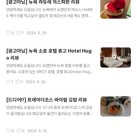
[광고아님] 뉴욕 라듀레 이스파한 리뷰
샌드위치는 점심메뉴라는 인식이 강해서 저녁시간에는 (7
글 내용
안녕하세요 오들입니다. 뉴욕에서 오랜만에 하브스 HARB
시정도) 빨리 문을 닫는 편이에요. 요즘은 이탈리아에 갈일
S 케이크를 먹고싶어 열심히 찾아갔는데 아쉽게도 원하던
이 없는데(??) 너무너무 신나네요. 가격은 피렌체보다 두배
케이크는 품절이 되서 가지 못하는 바람에 가게된 라듀레
정도 됩니다. 피렌체에서는 8유로정도 하던 샌드위치가 1
리뷰입니다. 평일인데도 오후 서너시에 가니 조각 케이크
7-20달러인데요, 뉴욕 물가를 생각하면, 피렌체까지 가는
작성시간
0
1
2024. 5. 29.
가 두세종류 밖에 안남아 있었어요. 아쉬운 마음을 뒤로하
비행기값을 생각하면, 전혀 아깝지 않아요.심지어 여기는
고 근처에 있는 라듀레로 향했답니다. 뉴욕은 베이커리가
안에 자리까지 있습니다! 소박..
많아서 이렇게 계획이 틀어져도 쉽게 차선책을 찾을수 있
[광고아님] 뉴욕 소호 호텔 휴고 Hotel Hug
어서 좋네요. 샌프란시스코에는 현재 라듀레가 없어요.
o 리뷰
옛날에 있었다는데 닫은 것 같더라고요. 맨하탄에 몇개 지
글 내용
점이 있는데 저는 소호지점으로 갔네요. 주소: Ladurée,
안녕하세요 오들입니다. 오랜만에 뉴욕 호텔 리뷰를 들고
398 W Broadway, New York, NY 10012저렴한 가
왔어요. 소호에 있는 부티크 호텔, 호텔 휴고(Hotel Hug
격은 아니지만 파리까지 비행기 타고 가는 것보다는 괜찮
o) 입니다. 주소: 525 Greenwich St, New York, NY 1
작성시간
1
1
2024. 5. 20.
은 편이에요. 고민고민하다가 이..
0013타임스스퀘어처럼 관광객들이 엄청 많은 지역과 달
리 조용하고 붐비지 않아서 편하게 잘 지내고 왔어요. 일단
침대가 깨끗하고 좋았습니다. 맨하탄 치고는 꽤 넓은 방이
[드디어!!] 트레이더조스 바이럴 김밥 리뷰
었고요, 벽 페인트 및 가구 상태를 봤을 때 어느정도 연식이
글 내용
안녕하세요 오들입니다. 드디어 동네 트레이더조스에 김밥
느껴지는 룸컨디션이었지만 굉장히 깨끗하게 잘 관리하신
이 들어왔습니다! 화요일에 물건이 들어오는 지점에 운좋
것 같아요. 맨하탄 호텔 중 이 가격대(1박 400달러~ )에서
게 재고 있을때 가서 신나게 사왔어요.인당 두개 구매제한
이렇게 작게나마 화장대까지 있는 호텔은 드물 것 같아요.
이 있어요. 최근 미국에서 (저빼고) 너나없이 다 먹어본 초
다만 숙박 내내 부치는 캐리어를 펼쳐놓을 만한 공간은 없
작성시간
0
0
2024. 5. 10.
바이럴인기상품이기도 하고 샌프란시스코는 워낙 아시아
어요. 인테리어 컨셉은 하이글로스 우드톤인데요, 미국에