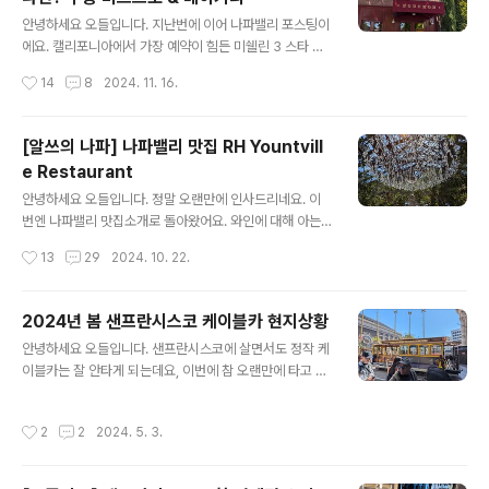
y, CA 94015한인분들이 상대적으로 많이 안계시는 샌프
글 내용
란시스코에 이렇게 대형 한국마켓 및 식당이 오픈했다는
안녕하세요 오들입니다. 지난번에 이어 나파밸리 포스팅이
것 자체가 개인적으로 정말 감동적인데요, 심지어 오픈당
에요. 캘리포니아에서 가장 예약이 힘든 미쉘린 3 스타 레
일부터 폭발적인 인기로 엄청난 웨이팅을 뚫어야 겨우 입
스토랑 프렌치 런드리 French Laundry 의 오너셰프 토
작성시간
14
8
2024. 11. 16.
장이 가능했어요. 이렇게 한국의 식문화에 현지인들의 관
마스 켈러 Thomas Keller 셰프님의 부숑 비스트로와 베
심이 많다고 생각하니 웨..
이커리에 다녀왔어요. Bouchon Bakery주소: 6528 W
ashington St, Yountville, CA 94599건물이 예뻐서
[알쓰의 나파] 나파밸리 맛집 RH Yountvill
사진찍기도 좋아요. 유명세에 비해 생각보다 줄이 짧아서
e Restaurant
좀 놀랬습니다. 뭐 먹을까 고르다가 금방 차례가 왔어요. 실
글 내용
내에 앉아서 먹을 공간은 없고 밖에 벤치가 몇몇 있어서 다
안녕하세요 오들입니다. 정말 오랜만에 인사드리네요. 이
들 간단하게 드시고 가시더라고요. 나파는 날씨가 좋은 날
번엔 나파밸리 맛집소개로 돌아왔어요. 와인에 대해 아는
이 많아서 이런 방식도 괜찮은 것 같네요. 아메리칸 사이즈
것이 없어서 나파가 과연 재미있을까, 싶었는데 끝없는 포
작성시간
13
29
2024. 10. 22.
마카롱이 5.25달러씩이고 에클레어도 있습니다. ..
도밭 경치도 너무 좋고 맛집이 정말 많습니다. 샌프란에서
한두시간 운전해서 당일치기도 가능한 곳이지만 와인 테이
스팅을 하신다면 1박 정도는 하시는 것을 추천드릴게요. R
2024년 봄 샌프란시스코 케이블카 현지상황
H Yountville Restaurant주소: 6725 Washington S
글 내용
안녕하세요 오들입니다. 샌프란시스코에 살면서도 정작 케
t, Yountville, CA 94599 나파밸리에는 여러 마을(?)들
이블카는 잘 안타게 되는데요, 이번에 참 오랜만에 타고 와
이 있는데요, RH는 Yountville 윤트빌 이라는 동네에 위
서 신기했던 점 및 예상치 못해서 당황했던 점 간단히 공유
치하고 있어요. 개인적으로는 다른 나파밸리 마을에 비해
드려요. 저뿐 아니라 샌프란 로컬들은 사실 케이블카를 잘
윤트빌이 조금 더 고급지고 깔끔한 인상을 주더라고요. 유
작성시간
2
2
2024. 5. 3.
타지 않습니다. 가장 큰 이유는 가격인데요, 한번 탈때마다
명한 3 미쉘린 스타 프렌치 런드리도 바로 여기 윤트빌..
무려 8달러라는 어마무시한 돈을 내야하기 때문에 출퇴근
이나 정기적인 대중교통수단으로 이용하기에는 부담이 큰