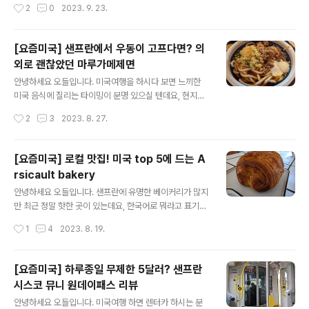
작성시간
2
0
2023. 9. 23.
요, 사진찍기 최고입니..
와 함께 샌프란시스코에서 가장 유명한 2대 아이스크림 맛
집인데요, 페리빌딩은 접근성도 괜찮고 밖으로 나가면 실
제로 페리들이 왔다갔다 하는 모습도 구경하기 좋은 장소
[요즘미국] 샌프란에서 우동이 고프다면? 의
죠. 유명한 맛집들이 모여있어서 뉴욕의 첼시마켓 같은 느
외로 괜찮았던 마루가메제면
낌도 드는데요, 오늘 소개해드리는 Humphry Slocomb
글 내용
e 아이스크림 가게도 페리빌딩 외에 Mission, Dogpatc
안녕하세요 오들입니다. 미국여행을 하시다 보면 느끼한
h 등 샌프란시스코 곳곳에 지점이 있어요. 샌프란 로컬 체
미국 음식에 질리는 타이밍이 분명 있으실 텐데요, 현지인
인이고 샌프란 외에는 지점이 없습니다. Humphry Sloc
들에게 인기있는 우동집 하나 소개해 드릴게요. Maruga
작성시간
2
3
2023. 8. 27.
ombe 가 유명한 이유는 정말 특이한 맛을 자주자주..
me Udon 주소: 3251 20th Ave, San Francisco, CA
94132 일본이나 하와이에서 많이 보셨을 그 마루가메제
면이 맞습니다. 샌프란시스코에는 다운타운에서 좀 떨어진
[요즘미국] 로컬 맛집! 미국 top 5에 드는 A
Stonestown Galleria 라는 몰 안에 하나가 있고 LA나
rsicault bakery
버클리 등 다른 미국 도시에도 지점이 있어요. 일본 이민자
글 내용
들이 많은 하와이 호놀룰루에도 있답니다. 언제가도 줄이
안녕하세요 오들입니다. 샌프란에 유명한 베이커리가 많지
길어서 오늘은 11시 45분쯤 이른 점심시간에 갔더니 웨이
만 최근 정말 핫한 곳이 있는데요, 한국어로 뭐라고 표기하
팅이 생각보다 괜찮았어요. 오분정도면 뭐 웨이팅도 아니
기가 참 난감한, Arsicault Bakery 라는 곳이에요. 아르
작성시간
1
4
2023. 8. 19.
죠. 직원들도 굉장히 친절했습니다. 줄서서 주문하는, 약간
시커트? 아시컬트? 일단 애매해서 영어로 표기해놓을게요.
카..
주소: 397 Arguello Blvd, San Francisco, CA 9411
8 제가 간 곳이 본점같고 Civic center에 분점이 하나 더
[요즘미국] 하루종일 무제한 5달러? 샌프란
있어요. 여기는 테이크아웃 전용 매장입니다. 평상시에 줄
시스코 뮤니 원데이패스 리뷰
이 어마어마 해서 엄두도 못내지만 주변에 볼일이 있어서
글 내용
간김에 들러봤어요. 여기는 오후 세시에 문을 닫는데요, 두
안녕하세요 오들입니다. 미국여행 하면 렌터카 하시는 분