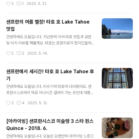
작성시간
2
1
2025. 5. 21.
랜드 텀블러들이 고급, 고가로 출시되고 있어서 상대적으
해드리는 편인데 이번에 보니 의외로 숨겨진 프로모션들이
로 스타벅스는 일반적으로 보이기도 해요. ..
좀 있어서 시간 되시면 둘러볼만 하실거에요. 시내에 비하
면 가격이 두배이지만 급하신 경우에는 공항에서도 씨즈캔
샌프란의 여름 별장! 타호 호 Lake Tahoe
디 See's candies 구매가 가능합니다. 요즘은 롤리팝이
맛집
인기인가 보네요. 오른편 작은 상자가 18달러, 왼쪽 큰 상
글 내용
자가 62달러에요.영양제 코너도 작게나마 있어요. GNC
안녕하세요 오들입니다. 지난번에 이어 타호 맛집과 공원
제품도 있고 소소하게 프로모션도 하네요. lemme 라는
및 비치 리뷰를 해볼게요. 타호는 관광지로서 현지인들에
브랜드는 저도 처음보는데 두개에 45달러로 프로모션 가
게 워낙 유명한 곳이라 식사는 전혀 기대를 안하고 갔는데
작성시간
2
2
2025. 5. 14.
격이고요. GNC women's ultra mega multivitamin 1
생각보다 먹은 음식이 맛있어서 맛집 때문에 다시 가보고
80정 90일 ..
싶을 정도에요. The Red Hut Café주소: 3660 Lake T
ahoe Blvd, South Lake Tahoe, CA 96150타호 호
샌프란에서 세시간! 타호 호 Lake Tahoe 후
지역에 세 가게나 있는 레드헛 카페입니다. 아침식사 위주
기
로 운영되고 있어서 오후 두시에 닫아요. 전형적인 미국의
글 내용
아침 및 브런치 메뉴를 다양하게 맛보실 수 있어요. 비스킷
안녕하세요 오들입니다. 비수기에 타호에 다녀왔어요. 샌
앤 그레이비, 해시브라운 및 에그 스크램블 (계란은 마음대
프란시스코에서 차로 서너시간 걸려서 가는 곳인데 여름에
로 주문가능)이 나오는 The Usual 이라는 메뉴는 단돈 1
는 수영 및 패들보딩 등으로, 겨울에는 스키로 인기가 폭발
작성시간
2
4
2025. 5. 12.
0달러였고요, 제가 주문한 딸기 와플은 12달러였답니..
하는 곳입니다. 그래서 성수기에 가면 숙박비가 당연히 천
정부지로 치솟는 것은 물론, 웬만한 맛집은 다 웨이팅이 한
두시간 넘는 곳이에요. 저는 미국 여름방학이 시작되기 직
[아카이빙] 샌프란시스코 미슐랭 3 스타 퀸스
전인 4월에 다녀왔고요, 액티비티 전혀 없이 맛집과 호수
Quince - 2018. 6.
구경만 목적으로 다녀왔음에도 만족도가 높아서 소개드려
글 내용
요. 넉넉한 일정으로 샌프란시스코에 오신다면 2박 3일 일
안녕하세요 오들입니다. 오늘은 오랜만에 아카이빙 느낌으