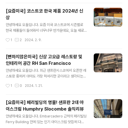
고 하네요. 이 정도 크기의 머그라면 편하게 ..
s와 켄자스 시티가 결전의 날을 기다리고 있는데요, 마트만
가도 분위기가 장난이 아니에요. 켄자스 시티팀은 테일러
[요즘미국] 코스트코 한국 제품 2024년 신
스위프트의 남자친구 소속팀이기도 하죠. 윗사진은 슈퍼볼
상
감자칩 디스플레이 입니다. 미식축구는 감자칩을 먹으면서
글 내용
봐야 하니까요! 이건 캔맥주 디스플레이입니다. 종이로 만
안녕하세요 오들입니다. 요즘 미국 코스트코에 시즌별로
들었는데도 제법 그럴싸하네요. 미국 마트는 슈퍼볼같이
한국 제품들이 들어와서 너무너무 반가운데요, 오늘 새로
큰 스포츠 경기가 있을때 냉동피자, 콜라, 감자칩 등이 엄청
보인 따끈따끈한 제품들 바로 소개해 드릴게요. 동원 떡볶
작성시간
1
2
2024. 2. 9.
세일해서 이때 쟁여놔야 해요. 발렌타인 데이 풍선 장식도
이의 신 라볶이입니다. 이건 보자마자 카트에 담았어요. 3
엄청나요. 미국에 와서 놀랐던게 여..
팩들이 10달러면 괜찮은 가격이죠. 떡과 농심 사리면, 양념
이 들어있다고 합니다. 처음보는 제품인데 곧 먹어보고 리
[뻔하지않은미국] 신상 고오급 레스토랑 및
뷰 올릴게요. 이건 냉장 코너에서 파는 매일유업 카페라떼
인테리어 공간 RH San Francisco
입니다!! 한국에서는 너무 쉽게 구할 수 있지만 미국에서는
글 내용
보기 힘든 터라 굉장히 반가웠어요. 10팩에 12.49달러는
안녕하세요 오들입니다. 최근 샌프란시스코에서 오픈한 레
좋은 가격같아요. 유제품이기도 하고 아마 미국 현지 생산
스토랑 중에서 아마도 가장 럭셔리한 곳이라고 생각되는
이 아닐까 싶네요. 사실 저도 처음에는 이게 어디 제품인지
곳인데요 Restoration Hardware (RH) San Francisc
작성시간
1
0
2024. 1. 21.
감이 잘 안왔어요. 한국 제품 요즘 인기가 워낙 많아서 Kor
o 에 다녀왔어요. 원래 Bethlehem Steel building 이라
ean coffee 라고 ..
는, 옛날 샌프란시스코의 명물이던 건물을 럭셔리 가구점
Restoration Hardware 레스토레이션 하드웨어에서 사
[요즘미국] 페리빌딩의 명물! 샌프란 2대 아
들여 현대적으로 재해석한 공간입니다. 주소: 590 20th S
이스크림 Humphry Slocombe 솔직리뷰
t, San Francisco, CA 94107 제가 다녀온 곳은 이 건물
글 내용
안에 있는 The Palm Court 라는 레스토랑 및 바입니다.
안녕하세요 오들입니다. Embarcadero 근처의 페리빌딩
특이한 점은 여기가 가구 및 조명디자인 쇼룸과 같은 장소
Ferry Building 안에 있는 인기 아이스크림 맛집에 다녀
에 위치하고 있는 만큼 공간이 정말 감각적이고 아름답고
왔어요. Humphry Slocombe 는 Bi-Rite Creamery