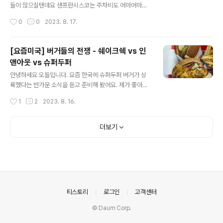
시 반정도에 갔더니 거의 모든 빵이 다 품절상태였어요. 초
들이 많으실텐데요 샌프란시스코는 주차비도 어마어마하
콜릿 크로아상과 햄치즈 크로아상만 남았었네요. 전부 매
게 비싸지만 주차자리 찾는 것도 쉽지 않아서 다운타운 위
작성시간
0
0
2023. 8. 17.
진은 아니라서 그나마 감사한 마음으로 초콜릿 크로..
주로 보신다면 과감하게 대중교통을 이용해 보시는 게 시
간도 아끼고 오히려 득이 될 수 있어요. 이건 뮤니 Muni 의
전기트램입니다. 같은 뮤니라도 노선에 따라 이런 전기트
[요즘미국] 버거들의 전쟁 - 쉐이크쉑 vs 인
램, 전통트램, 버스 이렇게 나뉘는데요, 전기트램이 그나마
앤아웃 vs 슈퍼두퍼
깨끗하고 조용한 편이에요. 이렇게 앱으로 간단하게 티켓
글 내용
팅이 가능합니다. 저는 원데이패스를 5달러에 샀어요. 뮤
안녕하세요 오들입니다. 요즘 한국에 슈퍼두퍼 버거가 상
니 1회 승차권이 2.5달러라서 두번 이상 타는 날에는 원데
륙했다는 반가운 소식을 듣고 준비해 봤어요. 제가 좋아하
이패스가 이득이에요. 케이블카도 궁금하시면 케이블카 포
는 미국 현지 햄버거 체인 세곳 비교 리뷰입니다. 쉐이크쉑
작성시간
1
2
2023. 8. 16.
함 원데이패스를 사시면 되요. 케이블카 한번 탈때 8달러,
버거 Shake shack 개인적으로 저의 최애는 쉐이크쉑인
원데이패스는 13달러에요. 혹시라도 잘못 ..
데요, 저는 이 포테이토 번이 너무 좋더라고요. 퀄리티가 점
바점이지만 워낙 사람이 몰리는 인기맛집이기 때문에 이건
더보기
몇지점 방문해보시고 가장 마음에 드는 곳으로 가시면 될
것 같아요. 치즈의 풍미도 적당하고 쉐이크쉑 소스도 무료
로 추가 가능합니다. 키오스크 주문 하실 때 customize
버튼 클릭하셔서 side of shake sauce를 더하시면 된
답니다. 밀크쉐이크도 신선한 우유맛이 훌륭하고 가격도 6
달러정도면 굉장히 양심적인 것 같아요. 요즘 맥도날드를
의안내
티스토리
로그인
고객센터
가도 밀크쉐이크가 4달..
© Daum Corp.