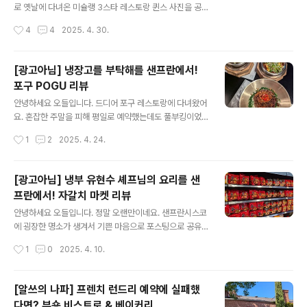
정으로 추천드리고 싶은 곳입니다. 타호 호는 반이 네바다
로 옛날에 다녀온 미슐랭 3스타 레스토랑 퀸스 사진을 공
주, 반은 캘리포니아 주에 걸쳐있는 신기한 호수인데요, 저
유드릴게요. 워낙 다녀온지 오래되서 자세한 메뉴설명은
작성시간
4
4
2025. 4. 30.
희가 묵었던 숙소가 South Lake Tahoe 라는, 네바다에
드리기 어렵지만 전체적은 느낌 및 인상 정도만 간단하게
서 가까운 곳이어서 네바다 맛집도 ..
소개해드릴까 합니다. Quince주소: 470 Pacific Ave, S
an Francisco, CA 94133퀸스는 2017년 처음 3 미슐
[광고아님] 냉장고를 부탁해를 샌프란에서!
랭 스타를 받은 이후로 2025년 지금까지 쭉 그 명성을 이
포구 POGU 리뷰
어오고 있는데요, 최근 미국 뉴스에서 오바마 전 대통령이
글 내용
방문했다는 사진이 돌면서 더더욱 유명해지고 있어요. 제
안녕하세요 오들입니다. 드디어 포구 레스토랑에 다녀왔어
가 갔을 때는 2018년 6월경으로 미슐랭 3스타를 받은지
요. 혼잡한 주말을 피해 평일로 예약했는데도 풀부킹이었
얼마 안되어 우연히 좋은 기회에 예약이 가능했는데요, 요
네요. 당분간 포구는 무조건 예약 필수입니다. 미국에서는
작성시간
1
2
2025. 4. 24.
즘은 물론 예약이 어려운 상황이죠. 아마 오바마 전 대통령
구글맵에서 자동으로 연결되는 Open Table 로 예약하시
의 방문으로..
면 되요. POGUAddress: 63 Serramonte Center,
Daly City, CA 94015샌프란에서 우버로 30분 거리에
[광고아님] 냉부 유현수 셰프님의 요리를 샌
있는 세라몬티 Serramonte 라는 쇼핑몰 안에 있는데요,
프란에서! 자갈치 마켓 리뷰
이제는 한국에서도 소개가 되었다는 자갈치 마켓과 함께 3
글 내용
월 말에 성대하게 오픈했답니다. 참고로 이 쇼핑몰은 아시
안녕하세요 오들입니다. 정말 오랜만이네요. 샌프란시스코
아계 미국인들이 자주 오는 곳이에요. 한인은 드물지만 한
에 굉장한 명소가 생겨서 기쁜 마음으로 포스팅으로 공유
국음식에 관심이 깊은 아시아계 현지인들이 몰리기에 최적
드려요. 무려 냉장고를 부탁해의 유현수 셰프님의 레스토
작성시간
1
0
2025. 4. 10.
인 입지라고 생각됩니다. 실제로 포구에는 한국분들도 드
랑 및 럭셔리 한인마켓이 샌프란 바로 아래 Daly City 라
물게 몇분 계..
는 곳에 오픈했어요! 샌프란에서 대중교통으로 가기는 조
금 애매하지만 차로는 금새 갈 수 있는 가까운 쇼핑몰이에
[알쓰의 나파] 프렌치 런드리 예약에 실패했
요. Jagalchi주소: 63 Serramonte Center, Daly Cit
다면? 부숑 비스트로 & 베이커리