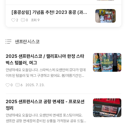
[홍콩삼림] 기념품 추천! 2023 홍콩 (과자)
쇼핑리스트 ft. 미슐랭 셰프 에그롤 (광고아
2
0
조회
9
님)
샌프란시스코
분류 전체보기
주요 글 목록
2025 샌프란시스코 / 캘리포니아 한정 스타
벅스 텀블러, 머그
글 내용
안녕하세요 오들입니다. 스타벅스에 오랜만에 갔다가 업데
이트된 텀블러 및 머그 구경하고 왔어요. 봄/여름기간인데
도 블랙컬러 제품이 많아서 신기하네요. 작년에는 큐빅이
작성시간
0
6
2025. 7. 23.
무더기로 박힌 디자인이 유행하더니 올해는 극적으로 어른
스럽고 조용한 분위기로 바뀌었나 봅니다. 유행이 돌고 돌
아야 장사가 되는거겠죠. 화려한 형광색 및 신나는 패턴이
2025 샌프란시스코 공항 면세점 - 프로모션
돋보이는 Farm RIO라는 브라질 브랜드와의 협업상품도
정리
보여요. 가격은 25달러(+세금)부터 시작이고요, 한화로
글 내용
하면 3만4천원이 훌쩍 넘네요. 가끔 연말에 텀블러 세일을
안녕하세요 오들입니다. 오랜만에 면세점 포스팅이에요.
하는 지점도 있긴 하던데 이번엔 세일하는 제품은 없었어
샌프란 공항 면세점에 준비된 상품들 가격정보 공유 드릴
요. 결코 저렴한 가격은 아니지만 요즘 스탠리 오왈라 등 브
게요. 저는 미국 면세점 쇼핑보다는 한국 면세점 쇼핑을 권