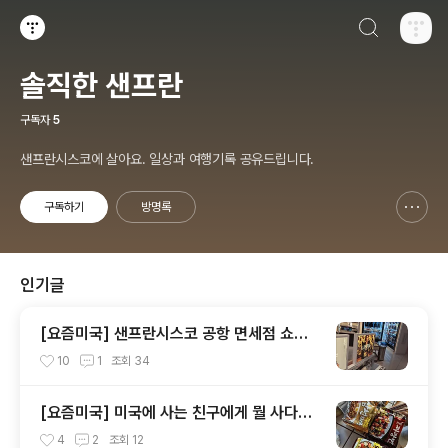
검색하기
티스토리
솔직한 샌프란
구독자
5
샌프란시스코에 살아요. 일상과 여행기록 공유드립니다.
구독하기
방명록
신고하기 레이어
열기
인기글
[요즘미국] 샌프란시스코 공항 면세점 쇼핑
추천 vs 비추천
10
1
조회
34
[요즘미국] 미국에 사는 친구에게 뭘 사다주
면 좋을까요?
4
2
조회
12