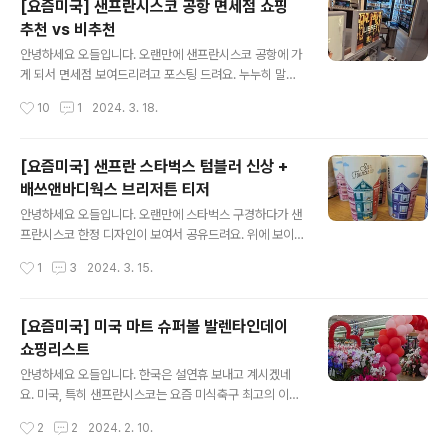
[요즘미국] 샌프란시스코 공항 면세점 쇼핑
것이 사실이죠. 일반 뮤니 muni 버스 및 트램은 편도 3달
추천 vs 비추천
러 정도니까요. 뮤니 앱에서 확인 가능한 케이블카 탑승권
글 내용
및 뮤니 데이패스 가격입니다. 케이블카 없이 뮤니만 데이
안녕하세요 오들입니다. 오랜만에 샌프란시스코 공항에 가
패스를 해도 5달러면 되는데 케이블카 한번에 8달러는 좀
게 되서 면세점 보여드리려고 포스팅 드려요. 누누히 말씀
많이 비싼 것 같아요. 이렇게 비싸게 받아도 사람이 몰리니
드리지만 면세점 쇼핑의 최고는 인천국제공항입니다. 샌프
작성시간
10
1
2024. 3. 18.
까 굳이 가격을 내리지는 않나 보..
란 및 미국의 공항 면세점은 가격도 시내보다 비싸고 제품
구성도 굉장히 협소하답니다. 정말 급하게 샌프란 왔다 가
시거나 공항에서 경유만 하신다면 한번쯤 둘러보실만 하세
[요즘미국] 샌프란 스타벅스 텀블러 신상 +
요. 깔끔한 만듦새의 고퀄리티 샌프란 기념품이 있긴 합니
배쓰앤바디웍스 브리저튼 티저
다만 가격도 높다는 점 참고 부탁드릴게요. 기랄델리도 시
글 내용
내 타겟 Target 이나 차라리 기랄델리 스퀘어에서 구입하
안녕하세요 오들입니다. 오랜만에 스타벅스 구경하다가 샌
시는게 가격이 훨씬 좋아요. 씨즈캔디도 공항이 제일 비쌉
프란시스코 한정 디자인이 보여서 공유드려요. 위에 보이
니다. 유니언 스퀘어 근처에 있는 매장에 가시는 게 나아요.
시는 세라믹 텀블러는 샌프란시스코 특유의 주택 디자인인
작성시간
1
3
2024. 3. 15.
See's Candies Address: 542 Market St, San Fra
빅토리아 양식의 집들이 돋보이는 모습이에요. 만듦새도
ncisco, C..
좋고 크기도 적당해서 선물용으로도 좋으실 것 같아요. 가
격은 22.95달러이고 355밀리 사이즈에요. 골드컬러의
[요즘미국] 미국 마트 슈퍼볼 발렌타인데이
폰트가 들어가서 전자레인지 사용은 안된답니다. 로즈골드
쇼핑리스트
컬러의 머그도 있어요. 스타벅스 로고가 대놓고 들어가지
글 내용
않아서 더 예쁜것 같아요. 뒷쪽에 보이는 흰색 머그 텀블러
안녕하세요 오들입니다. 한국은 설연휴 보내고 계시겠네
도 상당히 괜찮아 보였습니다. 둘다 은은한 쉬머가 들어가
요. 미국, 특히 샌프란시스코는 요즘 미식축구 최고의 이벤
서 더 고급스럽게 느껴져요. 가격은 14.95달러입니다. 이
트 슈퍼볼 Super bowl 및 발렌타인 데이 준비가 한창이
작성시간
2
2
2024. 2. 10.
건 샌프란 한정은 아닐것 같네요. 역시 전자레인지 금지라
에요. 올해 슈퍼볼은 샌프란시스코의 포티나이너즈 49er