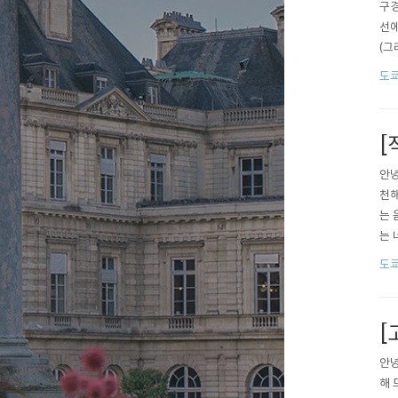
구경
선에
(그
을 
도
나 
자의
[
안녕
천해
는 
는 
니다
도
本店
언제
[
안녕
해 