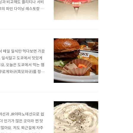
이닝과 비교해도 퀄리티나 서비
쿄의 파인 다이닝 레스토랑 중
스타 외에도 세계 50대 레
, 생각해봅니다. 무엇보다 음
서 매일 일식만 먹다보면 가끔
. 일식말고 도쿄에서 맛있게
요, 오늘은 도쿄에서 먹는 햄
 쿠로게와규(흑모와규)를 정성
조금 가격이 있지만 납득이 충
비하면 가벼운 것이죠) 즐기러
야선과 JR야마노테선으로 쉽
더 인기가 많은 곳이라 찐 맛
 많아요. 저도 퇴근길에 자주