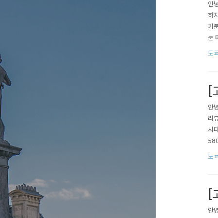
안녕
하지
기분
눈 
어,
도
말 
Yu..
[
안녕
리뷰
시다
58
2월
도
주중
[
안녕