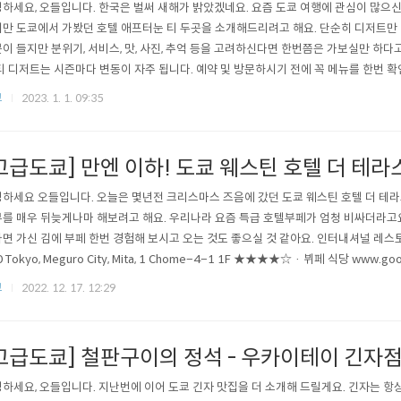
하세요, 오들입니다. 한국은 벌써 새해가 밝았겠네요. 요즘 도쿄 여행에 관심이 많으신
만 도쿄에서 가봤던 호텔 애프터눈 티 두곳을 소개해드리려고 해요. 단순히 디저트만
이 들지만 분위기, 서비스, 맛, 사진, 추억 등을 고려하신다면 한번쯤은 가보실만 하다
티 디저트는 시즌마다 변동이 자주 됩니다. 예약 및 방문하시기 전에 꼭 메뉴를 한번 확
 딸기를 테마로 하는 애프터눈 티(일본은 겨울에 특히 자주 합니다)인데 딸기를 별로 안
쿄
2023. 1. 1. 09:35
안타깝겠지요. 더 페닌슐라 도쿄 호텔 라운지 (ザ・ペニンシュラ東京, 지도) 더 • 페닌슐라
고급도쿄] 만엔 이하! 도쿄 웨스틴 호텔 더 테라
하세요 오들입니다. 오늘은 몇년전 크리스마스 즈음에 갔던 도쿄 웨스틴 호텔 더 테라
를 매우 뒤늦게나마 해보려고 해요. 우리나라 요즘 특급 호텔부페가 엄청 비싸더라고요
면 가신 김에 부페 한번 경험해 보시고 오는 것도 좋으실 것 같아요. 인터내셔널 레스토랑
0 Tokyo, Meguro City, Mita, 1 Chome−4−1 1F ★★★★☆ · 뷔페 식당 www.g
 기준으로 점심부페가 7000엔 이하, 저녁부페는 1만엔 이하면 굉장히 좋은 가격이라
쿄
2022. 12. 17. 12:29
에 가시면 가격도 조금 더 낮아지고 덜 붐벼서 더욱 편안하게 식사하실 수 있어요. 물론
고급도쿄] 철판구이의 정석 - 우카이테이 긴자
하세요, 오들입니다. 지난번에 이어 도쿄 긴자 맛집을 더 소개해 드릴게요. 긴자는 