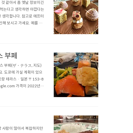
 것 같아서 좀 옛날 정보이긴
 먹는다고 생각하면 아깝다는
고 생각합니다. 참고로 애프터
인해 보시고 가세요. 예를 들
 좋아하시는 분이 가시면 정
 도쿄 · 1 Chome-8-1
스 부페
스 부페(ザ・テラス, 지도)
. 도쿄에 가실 계획이 있으
 테라스 · 일본 〒153-8
oogle.com 가격이 2022년 1
고 생각되는데요, 주말을 피해
 우리..
점
항상 사람이 많아서 복잡하지만