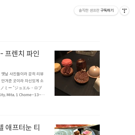
솔직한 샌프란
구독하기
- 프렌치 파인
좀 옛날 사진들이라 감히 리뷰
을 안겨준 곳이라 자신있게 소
トロノミー “ジョエル・ロブ
 Mita, 1 Chome−13−1
 전인 2018년에 방문했고
 있습니다. 아무리 미슐랭
텔 애프터눈 티