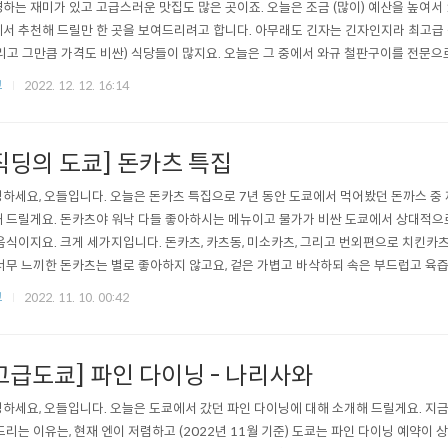
하는 재미가 있고 고급스러운 맛집도 많은 곳이죠. 오늘은 조금 (많이) 예산을 높여서 
서 추천해 드릴만 한 곳을 보여드리려고 합니다. 아무래도 긴자는 긴자인지라 최고급
리고 그만큼 가격도 비싼) 식당들이 많지요. 오늘은 그 중에서 와규 철판구이를 전문
소개해 드릴게요. 엄밀히 말해 파인 다이닝으로 분류되지는 않겠지만 가격대로 보나 
쿄
2022. 12. 12. 16:14
파인 다이닝에 밀리지 않는 곳입니다. [직딩의 도쿄] 현지인의 긴자 맛집 1 안녕하세요,
 맛집들을 몇곳..
직딩의 도쿄] 돈카츠 특집
하세요, 오들입니다. 오늘은 돈카츠 특집으로 7년 동안 도쿄에서 먹어봤던 돈까스 중 
 드릴게요. 돈카츠야 워낙 다들 좋아하시는 메뉴이고 물가가 비싼 도쿄에서 상대적으로
음식이지요. 크게 세가지입니다. 돈카츠, 카츠동, 미소카츠, 그리고 번외편으로 치킨카츠
너무 느끼한 돈카츠는 별로 좋아하지 않고요, 겉은 가볍고 바삭하되 속은 부드럽고 육
. 이런 입맛을 기준으로 추천드리는 맛집들이니 참고 부탁드릴게요. 돈카츠 돈카츠
쿄
2022. 11. 10. 00:42
 (지도) 좀 뻔해서 죄송합니다. 많이 하시는 맛집이죠, 마이센입니다. 몇번을 가도 일
 가도 웨이팅이 길죠..
고급도쿄] 파인 다이닝 - 나리사와
하세요, 오들입니다. 오늘은 도쿄에서 갔던 파인 다이닝에 대해 소개해 드릴게요. 지
드리는 이유는, 현재 엔이 저렴하고 (2022년 11월 기준) 도쿄는 파인 다이닝 예약이