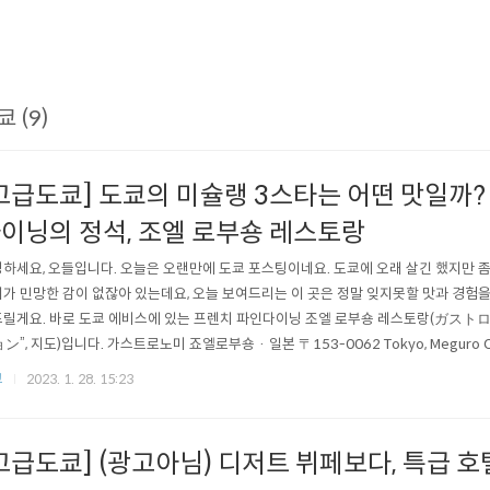
쿄 (9)
고급도쿄] 도쿄의 미슐랭 3스타는 어떤 맛일까? 
이닝의 정석, 조엘 로부숑 레스토랑
하세요, 오들입니다. 오늘은 오랜만에 도쿄 포스팅이네요. 도쿄에 오래 살긴 했지만 
가 민망한 감이 없잖아 있는데요, 오늘 보여드리는 이 곳은 정말 잊지못할 맛과 경험
릴게요. 바로 도쿄 에비스에 있는 프렌치 파인다이닝 조엘 로부숑 레스토랑(ガス
ン”, 지도)입니다. 가스트로노미 죠엘로부숑 · 일본 〒153-0062 Tokyo, Meguro City,
寿ガーデンプレ ★★★★★ · 프랑스 음식점 www.google.com 저희는 무려 5년
쿄
2023. 1. 28. 15:23
도 미슐랭 3스타였어요. 고 로부숑 셰프님이 떠나신 지금도 여전히 3스타를 유지하고
고급도쿄] (광고아님) 디저트 뷔페보다, 특급 호