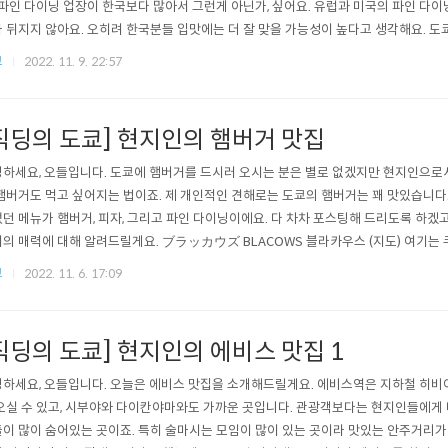
 파인 다이닝 업장이 한국보다 많아서 그런게 아닌가, 싶어요. 유럽과 미국의 파인 다
 뒤지지 않아요. 오히려 한국분들 입맛에는 더 잘 맞을 가능성이 높다고 생각해요. 도
에 가장 많이 알려진 곳은 아마 오늘 소개해 드리는 나리사와가 아닐까 싶어요. 미슐랭 
쿄
2022. 11. 9. 22:57
랑에 연속 선정되고 있고 일본의 카이세키 요리를 프렌치식으로 풀어낸 이유가 아닐까
 정말 예쁩니..
직딩의 도쿄] 현지인의 햄버거 맛집
하세요, 오들입니다. 도쿄에 햄버거를 드시러 오시는 분은 별로 없겠지만 현지인으로
햄버거도 먹고 싶어지는 법이죠. 제 개인적인 견해로는 도쿄의 햄버거는 꽤 맛있습니다
던 메뉴가 햄버거, 피자, 그리고 파인 다이닝이에요. 다 차차 포스팅해 드리도록 하겠고
의 매력에 대해 알려드릴게요. ブラッカウズ BLACOWS 블라카우스 (지도) 여기는
마사지해서 햄버거 패티를 만듭니다 (오픈키친이라 마사지 하시는 모습이 보입니다). 
쿄
2022. 11. 6. 17:09
 가는 맛이고요, 햄버거를 먹으러 간다, 기보다는 질 좋은 와규를 가볍게(코스요리에 
 느낌이 큽니다...
직딩의 도쿄] 현지인의 에비스 맛집 1
하세요, 오들입니다. 오늘은 에비스 맛집을 소개해드릴게요. 에비스역은 지하철 히비
오실 수 있고, 시부야와 다이칸야마와도 가까운 곳입니다. 관광객보다는 현지인들에게 
이 많이 숨어있는 곳이죠. 특히 술마시는 모임이 많이 있는 곳이라 맛있는 안주거리가