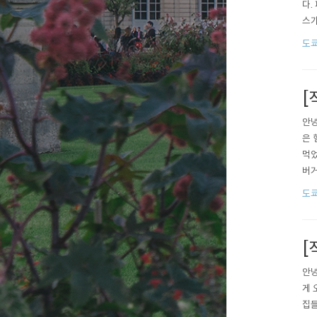
다.
스가
해외
도
스토
식이
[
안녕
은 
먹었
버거
껏 
도
분히
가는
[
안녕
게 
집들