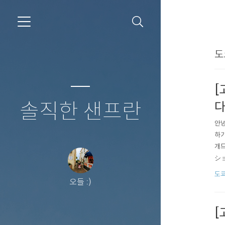
도
[
솔직한 샌프란
다
안녕
하기
개드
ショ
恵比
도
오들 :)
그때
스..
[