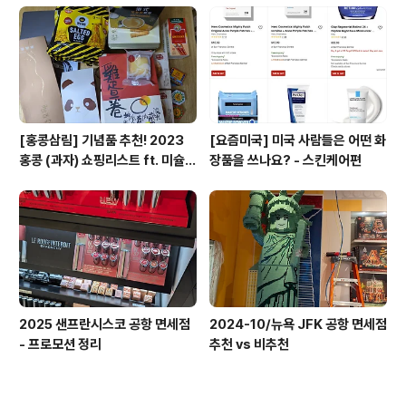
[홍콩삼림] 기념품 추천! 2023
[요즘미국] 미국 사람들은 어떤 화
홍콩 (과자) 쇼핑리스트 ft. 미슐랭
장품을 쓰나요? - 스킨케어편
셰프 에그롤 (광고아님)
2025 샌프란시스코 공항 면세점
2024-10/뉴욕 JFK 공항 면세점
- 프로모션 정리
추천 vs 비추천