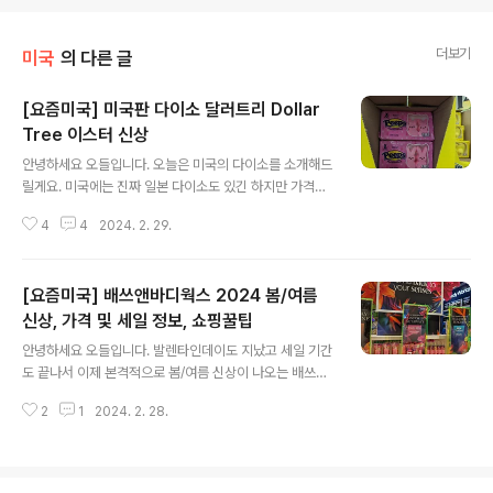
더보기
미국
의 다른 글
[요즘미국] 미국판 다이소 달러트리 Dollar
Tree 이스터 신상
글 내용
안녕하세요 오들입니다. 오늘은 미국의 다이소를 소개해드
릴게요. 미국에는 진짜 일본 다이소도 있긴 하지만 가격이
1.75달러부터 시작하고 한국 다이소와 겹치는 제품이 많아
4
4
2024. 2. 29.
서 특별히 추천드리고 싶은 제품이 적은 편이에요. 현지기
업 달러트리의 경우 대부분의 제품이 1.25달러부터 시작하
고 미국에서만 볼수 있는 물건들이 많아서 한번쯤 들러볼
[요즘미국] 배쓰앤바디웍스 2024 봄/여름
만 하실거에요. 사실 달러트리 제품이 안전할까, 싶어서 전
혀 생각을 안하다가 요즘 SNS에서 바이럴을 타고 있는 캔
신상, 가격 및 세일 정보, 쇼핑꿀팁
글 내용
들홀더가 궁금해서 용기를 내어 가봤어요. 요즘 물가가 워
안녕하세요 오들입니다. 발렌타인데이도 지났고 세일 기간
낙 올라서 달러트리 및 달러제너럴 Dollar General 처럼
도 끝나서 이제 본격적으로 봄/여름 신상이 나오는 배쓰앤
저가의 홈데코 제품들이 꽤 바이럴해지더라고요. 발렌타인
바디웍스를 구경하고 왔어요. Semi-Annual Sale이 없
데이가 지나면 바로 부활절 Easter 제품이 넘쳐나는데요,
2
1
2024. 2. 28.
는 평상시에는 바디제품이 개당 14-19달러 정도, 핸드워
달러트리도 예외는 아니죠...
시가 8달러 정가로 보시면 되는데요, 자주 Buy 3 Get 1/
2/3 (때에 따라 바뀝니다) 프로모션을 해주기 때문에 미리
공식 홈페이지에서 세일 정보를 확인하고 가시면 됩니다.