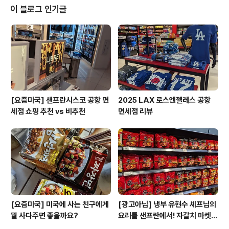
Buy 3 Get 1은 3개 사면 1개 무료(같은 혹은 더 저렴한
이 블로그 인기글
가격의 제품), Buy 3 Get 3는 3개 사면 3개 무료 프로모
션이니 Buy 3 Get 3가 가장 좋은 가격이겠죠. 1주일에 한
번 정도 세일이 바뀌고 가끔 하루만 하는 플래시 세일도 있
으니 잘 확인해보고 가시면 좋습니다. 미국의 대부..
[요즘미국] 샌프란시스코 공항 면
2025 LAX 로스엔젤레스 공항
세점 쇼핑 추천 vs 비추천
면세점 리뷰
[요즘미국] 미국에 사는 친구에게
[광고아님] 냉부 유현수 셰프님의
뭘 사다주면 좋을까요?
요리를 샌프란에서! 자갈치 마켓
리뷰