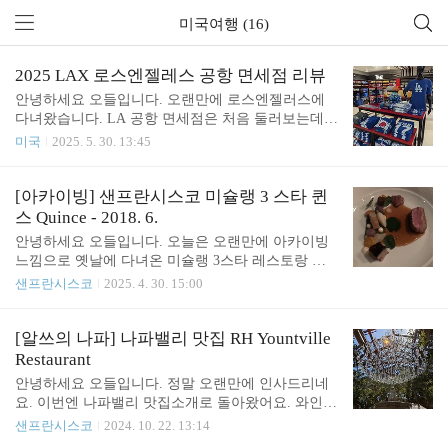
미국여행 (16)
2025 LAX 로스엔젤레스 공항 면세점 리뷰
안녕하세요 오들입니다. 오랜만에 로스엔젤러스에
다녀왔습니다. LA 공항 면세점은 처음 둘러보는데
요, 샌프란시스코 공항과 같은 DFS계열이라서 상품
미국
2025. 5. 30. 13:45
구성이나 세일은 비슷비슷 했어요. 다만 엘에이가 외
모에 신경을 많이 쓰는 동네(!)인만큼 색조 화장품 및
향수가 더 눈에 잘 띄게 진열된 느낌적인 느낌이었어
[아카이빙] 샌프란시스코 미슐랭 3 스타 퀸
요. LA 일러스트가 귀여운 토트 및 파우치는 샌프란
스 Quince - 2018. 6.
과 똑같은 구성, 디자인만 다르네요. DFS 전용상품
안녕하세요 오들입니다. 오늘은 오랜만에 아카이빙
같아요.토트백이 39달러, 작은 파우치가 30달러, 3+1
느낌으로 옛날에 다녀온 미슐랭 3스타 레스토랑 퀸
행사중입니다. 개인적으로는 트레이더조스 토트가
스 사진을 공유드릴게요. 워낙 다녀온지 오래되서 자
샌프란시스코
2025. 4. 30. 15:00
훨씬 더 저렴하고 비슷하게 활용 가능하실 것 같은데
세한 메뉴설명은 드리기 어렵지만 전체적은 느낌 및
요, 이건 지역 특색을 살린 디자인인 만큼 LA를 많이
인상 정도만 간단하게 소개해드릴까 합니다. Quince
좋아하신다면 추천드릴게요. 비슷하게 초콜렛 상자
주소: 470 Pacific Ave, San Francisco, CA 94133퀸스는
[알쓰의 나파] 나파밸리 맛집 RH Yountville
도 DFS 전용상품이라서 가격대가 좀 있어요...
2017년 처음 3 미슐랭 스타를 받은 이후로 2025년 지
Restaurant
금까지 쭉 그 명성을 이어오고 있는데요, 최근 미국
안녕하세요 오들입니다. 정말 오랜만에 인사드리네
뉴스에서 오바마 전 대통령이 방문했다는 사진이 돌
요. 이번엔 나파밸리 맛집소개로 돌아왔어요. 와인에
면서 더더욱 유명해지고 있어요. 제가 갔을 때는 201
대해 아는 것이 없어서 나파가 과연 재미있을까, 싶
샌프란시스코
2024. 10. 22. 13:14
8년 6월경으로 미슐랭 3스타를 받은지 얼마 안되어
었는데 끝없는 포도밭 경치도 너무 좋고 맛집이 정말