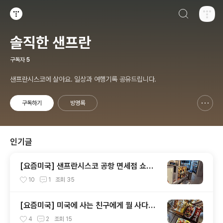
검색하기
티스토리
솔직한 샌프란
구독자
5
샌프란시스코에 살아요. 일상과 여행기록 공유드립니다.
구독하기
방명록
신고하기 레이어
열기
인기글
[요즘미국] 샌프란시스코 공항 면세점 쇼핑
추천 vs 비추천
10
1
조회
35
[요즘미국] 미국에 사는 친구에게 뭘 사다주
면 좋을까요?
4
2
조회
15