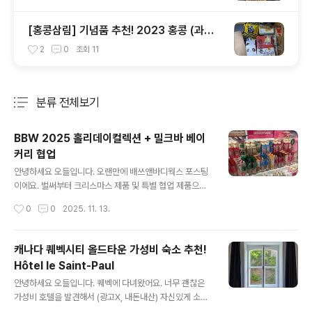
[홍콩삼림] 기념품 추천! 2023 홍콩 (과자)
쇼핑리스트 ft. 미슐랭 셰프 에그롤 (광고아
2
0
조회
11
님)
분류 전체보기
주요 글 목록
BBW 2025 홀리데이컬렉션 + 밀크바 베이
커리 협업
글 내용
안녕하세요 오들입니다. 오랜만에 배쓰앤바디웍스 포스팅
이에요. 벌써부터 크리스마스 제품 및 특별 협업 제품으로
가득한 미국 BBW 풍경 공유 드릴게요.미국 사람들은 크리
작성시간
0
0
2025. 11. 13.
스마스에 기차 데코레이션을 그렇게 좋아하더라고요. 아쉽
게도 샌프란시스코 다운타운 배쓰앤바디웍스가 최근 문을
닫아서;; 여기서 쇼핑하실 분들은 차를 타고 근교에 있는 지
캐나다 퀘벡시티 올드타운 가성비 숙소 추천!
점으로 가셔야 하는 불편함이 있습니다. 하루빨리 재오픈
Hôtel le Saint-Paul
했으면 좋겠네요. 향은 예년과 변함없이 winter candy a
글 내용
pple (베리가 섞인 사과향), twisted peppermint (살짝
안녕하세요 오들입니다. 퀘벡에 다녀왔어요. 너무 괜찮은
달큰한 민트향), vanilla bean noel (달달한 바닐라향) 이
가성비 호텔을 발견해서 (광고X, 내돈내산) 자신있게 소개
세가지가 메인이고 패키징만 업데이트 되었어요. 올해는
드리려고 해요.Hôtel le Saint-Paul주소: 229 Rue Sai