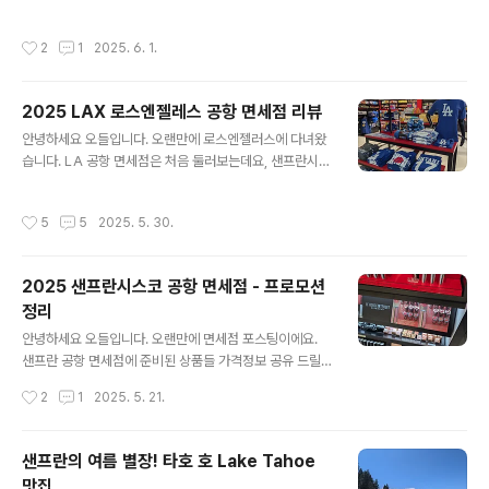
충분히 들러볼만한 가치가 있는데요, 세일을 자주 하지만
까지만 해도 SAS에는 13달러대로 세일해주던 캔들이 올
정확히 언제 어느 제품이 세일하는지 미리 공지되는 부분
해는 시원하게 10.99달러로 할인해줍니다. 참고로 일년 중
작성시간
2
1
2025. 6. 1.
이 없어서 답답하셨을 것 같아요. 결론부터 말씀드리면 리
BBW의 캔들이 가장 저렴한 날은 딱 한번 캔들데이 주말인
워즈 회원인 저도 빨라야 하루 전, 주로 세일 당일 아침에
데요, 주로 블..
이메일로 세일 내용을 통보(!) 받는 게 전부에요. 다만, 어떤
2025 LAX 로스엔젤레스 공항 면세점 리뷰
종류의 프로모션이 어느 정도 빈도로 진행되는지 지금까지
글 내용
의 경험을 토대로 공유드려 볼게요.먼저 가장 급한 소식부
안녕하세요 오들입니다. 오랜만에 로스엔젤러스에 다녀왔
터 전해드릴게요. 지금 진행되고 있는 3+3 프로모션인데
습니다. LA 공항 면세점은 처음 둘러보는데요, 샌프란시스
요, 6월 1일 (미국시간으로 내일 일요일) 까지 진행된다고
코 공항과 같은 DFS계열이라서 상품 구성이나 세일은 비
하니 지금 미국에 계시다면 지금 당장 혹은 내일 방문을 추
슷비슷 했어요. 다만 엘에이가 외모에 신경을 많이 쓰는 동
작성시간
5
5
2025. 5. 30.
천드립니다. 3+3 프로모션은 꽤..
네(!)인만큼 색조 화장품 및 향수가 더 눈에 잘 띄게 진열된
느낌적인 느낌이었어요. LA 일러스트가 귀여운 토트 및 파
우치는 샌프란과 똑같은 구성, 디자인만 다르네요. DFS 전
2025 샌프란시스코 공항 면세점 - 프로모션
용상품 같아요.토트백이 39달러, 작은 파우치가 30달러,
정리
3+1 행사중입니다. 개인적으로는 트레이더조스 토트가 훨
글 내용
씬 더 저렴하고 비슷하게 활용 가능하실 것 같은데요, 이건
안녕하세요 오들입니다. 오랜만에 면세점 포스팅이에요.
지역 특색을 살린 디자인인 만큼 LA를 많이 좋아하신다면
샌프란 공항 면세점에 준비된 상품들 가격정보 공유 드릴
추천드릴게요. 비슷하게 초콜렛 상자도 DFS 전용상품이라
게요. 저는 미국 면세점 쇼핑보다는 한국 면세점 쇼핑을 권
작성시간
2
1
2025. 5. 21.
서 가격대가 좀 있어요...
해드리는 편인데 이번에 보니 의외로 숨겨진 프로모션들이
좀 있어서 시간 되시면 둘러볼만 하실거에요. 시내에 비하
면 가격이 두배이지만 급하신 경우에는 공항에서도 씨즈캔
샌프란의 여름 별장! 타호 호 Lake Tahoe
디 See's candies 구매가 가능합니다. 요즘은 롤리팝이
맛집