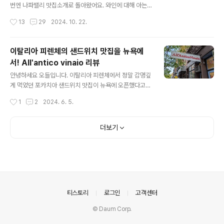
요, 파운데이션 하나를 사도 50달러가 넘으니 어려운 조건
번엔 나파밸리 맛집소개로 돌아왔어요. 와인에 대해 아는
은 아니에요. 즉, 파운데이션 하나를 57달러에 구매하시고
것이 없어서 나파가 과연 재미있을까, 싶었는데 끝없는 포
작성시간
13
29
2024. 10. 22.
추가로 79달러를 지불하시면 이 650달러 상당의 엄청난
도밭 경치도 너무 좋고 맛집이 정말 많습니다. 샌프란에서
홀리데이 박스가 따라오는 거죠. 12..
한두시간 운전해서 당일치기도 가능한 곳이지만 와인 테이
스팅을 하신다면 1박 정도는 하시는 것을 추천드릴게요. R
이탈리아 피렌체의 샌드위치 맛집을 뉴욕에
H Yountville Restaurant주소: 6725 Washington S
서! All'antico vinaio 리뷰
t, Yountville, CA 94599 나파밸리에는 여러 마을(?)들
글 내용
이 있는데요, RH는 Yountville 윤트빌 이라는 동네에 위
안녕하세요 오들입니다. 이탈리아 피렌체에서 정말 감명깊
치하고 있어요. 개인적으로는 다른 나파밸리 마을에 비해
게 먹었던 포카치아 샌드위치 맛집이 뉴욕에 오픈했다고
윤트빌이 조금 더 고급지고 깔끔한 인상을 주더라고요. 유
해서 다녀왔어요. All'antico vinaio 소호지점 리뷰입니
작성시간
1
2
2024. 6. 5.
명한 3 미쉘린 스타 프렌치 런드리도 바로 여기 윤트빌..
다. 피렌체에서는 한시간 줄서서 기다리는 맛집인데 다행
히 뉴욕에서는 아직 사람들이 잘 모르는지 한산했어요. 일
부러 평일 오후 다섯시 정도에 방문한 덕도 있는 것 같아요.
더보기
샌드위치는 점심메뉴라는 인식이 강해서 저녁시간에는 (7
시정도) 빨리 문을 닫는 편이에요. 요즘은 이탈리아에 갈일
이 없는데(??) 너무너무 신나네요. 가격은 피렌체보다 두배
정도 됩니다. 피렌체에서는 8유로정도 하던 샌드위치가 1
7-20달러인데요, 뉴욕 물가를 생각하면, 피렌체까지 가는
비행기값을 생각하면, 전혀 아깝지 않아요.심지어 여기는
의안내
티스토리
로그인
고객센터
안에 자리까지 있습니다! 소박..
© Daum Corp.