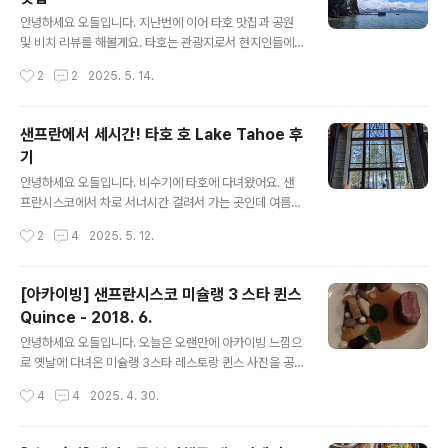
인기인가 보네요. 오른편 작은 상자가 18달러, 왼쪽 큰 상
글 내용
자가 62달러에요.영양제 코너도 작게나마 있어요. GNC
안녕하세요 오들입니다. 지난번에 이어 타호 맛집과 공원
제품도 있고 소소하게 프로모션도 하네요. lemme 라는
및 비치 리뷰를 해볼게요. 타호는 관광지로서 현지인들에
브랜드는 저도 처음보는데 두개에 45달러로 프로모션 가
게 워낙 유명한 곳이라 식사는 전혀 기대를 안하고 갔는데
작성시간
2
2
2025. 5. 14.
격이고요. GNC women's ultra mega multivitamin 1
생각보다 먹은 음식이 맛있어서 맛집 때문에 다시 가보고
80정 90일 ..
싶을 정도에요. The Red Hut Café주소: 3660 Lake T
ahoe Blvd, South Lake Tahoe, CA 96150타호 호
샌프란에서 세시간! 타호 호 Lake Tahoe 후
지역에 세 가게나 있는 레드헛 카페입니다. 아침식사 위주
기
로 운영되고 있어서 오후 두시에 닫아요. 전형적인 미국의
글 내용
아침 및 브런치 메뉴를 다양하게 맛보실 수 있어요. 비스킷
안녕하세요 오들입니다. 비수기에 타호에 다녀왔어요. 샌
앤 그레이비, 해시브라운 및 에그 스크램블 (계란은 마음대
프란시스코에서 차로 서너시간 걸려서 가는 곳인데 여름에
로 주문가능)이 나오는 The Usual 이라는 메뉴는 단돈 1
는 수영 및 패들보딩 등으로, 겨울에는 스키로 인기가 폭발
작성시간
2
4
2025. 5. 12.
0달러였고요, 제가 주문한 딸기 와플은 12달러였답니..
하는 곳입니다. 그래서 성수기에 가면 숙박비가 당연히 천
정부지로 치솟는 것은 물론, 웬만한 맛집은 다 웨이팅이 한
두시간 넘는 곳이에요. 저는 미국 여름방학이 시작되기 직
[아카이빙] 샌프란시스코 미슐랭 3 스타 퀸스
전인 4월에 다녀왔고요, 액티비티 전혀 없이 맛집과 호수
Quince - 2018. 6.
구경만 목적으로 다녀왔음에도 만족도가 높아서 소개드려
글 내용
요. 넉넉한 일정으로 샌프란시스코에 오신다면 2박 3일 일
안녕하세요 오들입니다. 오늘은 오랜만에 아카이빙 느낌으
정으로 추천드리고 싶은 곳입니다. 타호 호는 반이 네바다
로 옛날에 다녀온 미슐랭 3스타 레스토랑 퀸스 사진을 공
주, 반은 캘리포니아 주에 걸쳐있는 신기한 호수인데요, 저
유드릴게요. 워낙 다녀온지 오래되서 자세한 메뉴설명은
작성시간
4
4
2025. 4. 30.
희가 묵었던 숙소가 South Lake Tahoe 라는, 네바다에
드리기 어렵지만 전체적은 느낌 및 인상 정도만 간단하게
서 가까운 곳이어서 네바다 맛집도 ..
소개해드릴까 합니다. Quince주소: 470 Pacific Ave, S
an Francisco, CA 94133퀸스는 2017년 처음 3 미슐