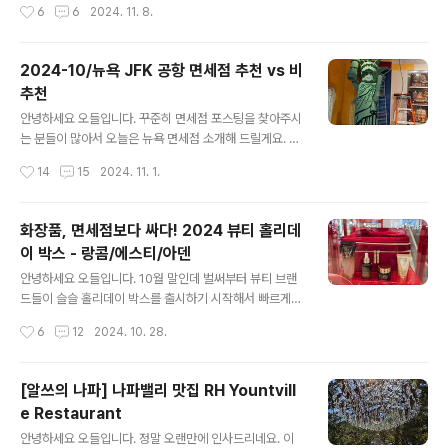
작성시간
6
6
2024. 11. 8.
캔디애플, 크랜베리, 코코아, 스니커두들, 진저브레드, 바닐
마자 바로 크리스마스 장사를 시작하는 미국입니다. 이 귀
라 빈 등 미국인들이 크리스마스에 즐..
여운 실내 슬리퍼들은 9달러 입니다. 수면양말과 슬리퍼의
중간버전이에요. 저는 눈사람 모양이 제일 귀여운 거 같아
2024-10/뉴욕 JFK 공항 면세점 추천 vs 비
요. 엄청 부드럽고 가벼워서 한국 가져가시기에도 편하실
추천
거에요. 선물용으로도 추천드릴게요. 홀리데이 양말도 산
글 내용
타모양, 강아지, 눈사람, 루돌프 사슴 등 다양하게 나왔어
안녕하세요 오들입니다. 꾸준히 면세점 포스팅을 찾아주시
요. 새하얀 댕댕이 문양이 눈길을 끄네요. 유명한 인테리어
는 분들이 많아서 오늘은 뉴욕 면세점 소개해 드릴게요. 결
디자이너 조아나 게인스의 Heart & Hand 에서 나온 빈티
론부터 말씀드리자면 뉴욕을 비롯한 미국 공항의 면세점들
작성시간
14
15
2024. 11. 1.
지 크리스마스 씰 디자인 머그도 예뻐요. 이건 타겟은 다 셀
은 가격 메리트가 별로 없습니다. 한국 면세점(미국 제품 포
프 포장이어서 이런 식기류 구..
함)에서 구매하시는 게 훨씬 이득인 경우가 대부분인데요,
가격비교 포함해서 리뷰해 볼게요. JFK 공항은 크고 복잡
화장품, 면세점보다 싸다! 2024 뷰티 홀리데
해서 국내선 국제선이 한 터미널에 혼재해 있습니다. 저는
이 박스 - 랑콤/에스티/아덴
이날 델타항공을 이용했는데요, 오늘 보여드리는 가게들은
글 내용
다 델타항공 터미널 (4터미널) 에 있어요. 제품 가격은 어
안녕하세요 오들입니다. 10월 말인데 벌써부터 뷰티 브랜
느 터미널을 가셔도 동일해요. 고급스러운 디자인의 퍼퓸
드들이 슬슬 홀리데이 박스를 출시하기 시작해서 빠르게
드 말리 Parfums de Marly 입니다. 2.5 온스에 338달
소개해드릴게요. 우리나라 면세점이 워낙 잘되어 있어서
작성시간
6
12
2024. 10. 28.
러에요. 우리나라 롯데백화점에서는 같은 제품이 44만원,
프리기프트 프로모션 혹은 홀리데이 박스가 아니라면 미국
신라면세점에서는 무려..
에서 화장품 구매는 추천드리지 않습니다. 다만, 홀리데이
박스가 진행되는 10월 말 - 1월 초에는 무조건 홀리데이 박
[알쓰의 나파] 나파밸리 맛집 RH Yountvill
스를 추천드려요. 구성이 정말 실합니다.먼저 랑콤이에요.
e Restaurant
650달러 상당의 제품을 79달러에 살 수 있답니다. 랑콤
글 내용
제품 아무거나 42달러를 구매하시는 분들에 한해서인데
안녕하세요 오들입니다. 정말 오랜만에 인사드리네요. 이