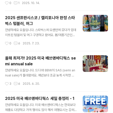
작성시간
0
1
2025. 10. 14.
큼지막한 리본이 유행인듯 해요. 개인적으로 패키징만 봤
nt-Paul, Québec, QC G1K 3W3외관은 흔한 퀘백의
을때..
부티크 호텔이고요, 위치는 올드타운의 끝자락에 있어서
조용하지만 주요 관광지와의 접근성이 좋아요. 퀘벡시티에
2025 샌프란시스코 / 캘리포니아 한정 스타
오시면 꼭 가시는 페어몬트 프롱트낙까지 도보로 11분이에
벅스 텀블러, 머그
요. 이 호텔의 경우 1. 가격이 정말 양심적이고 (비수기에 1
글 내용
박 200달러 이하), 2. 최근 리뷰가 대부분 5점만점이었으
안녕하세요 오들입니다. 스타벅스에 오랜만에 갔다가 업데
며, 3. 위치가 좋아서 짧은 체류기간에 효율적으로 시간을
이트된 텀블러 및 머그 구경하고 왔어요. 봄/여름기간인데
보내기 적합, 4. 결정적으로 퀘벡 올드타운에 이 가격대로
도 블랙컬러 제품이 많아서 신기하네요. 작년에는 큐빅이
작성시간
0
6
2025. 7. 23.
엘레베이터가 있는 호텔은 정말 정말 드물더라고요. ..
무더기로 박힌 디자인이 유행하더니 올해는 극적으로 어른
스럽고 조용한 분위기로 바뀌었나 봅니다. 유행이 돌고 돌
아야 장사가 되는거겠죠. 화려한 형광색 및 신나는 패턴이
올해 최저가! 2025 미국 배쓰앤바디웍스 se
돋보이는 Farm RIO라는 브라질 브랜드와의 협업상품도
mi annual sale
보여요. 가격은 25달러(+세금)부터 시작이고요, 한화로
글 내용
하면 3만4천원이 훌쩍 넘네요. 가끔 연말에 텀블러 세일을
안녕하세요 오들입니다. 드디어! BBW의 SAS (semi an
하는 지점도 있긴 하던데 이번엔 세일하는 제품은 없었어
nual sale)가 돌아왔어요. 예년보다 조금 늦게 시작한 느
요. 결코 저렴한 가격은 아니지만 요즘 스탠리 오왈라 등 브
낌이지만 오히려 굿딜로 꽉꽉 채워 돌아온 기분도 들어요.
작성시간
3
6
2025. 6. 20.
랜드 텀블러들이 고급, 고가로 출시되고 있어서 상대적으
SAS는 말그대로 일년에 두번 (6월-7월에 한번, 12월-1
로 스타벅스는 일반적으로 보이기도 해요. ..
월에 한번) 하는 BBW 최대 세일인데요, 개인적으로는 겨
울 세일보다 여름 세일이 더 쇼핑하기 편하다고 생각되어
2025 미국 배쓰앤바디웍스 세일 총정리 - 1
요. 겨울에는 아무래도 크리스마스 시즈널 제품이 많아서
글 내용
안녕하세요 오들입니다. 미국 배쓰앤바디웍스는 한국보다
일년 내내 쓰기에는 살짝 애매한 제품도 많거든요. 이번 세
제품도 다양하고 가격 행사도 많이 해서 여행오시는 김에
일에서 가장 신기했던 점은 바로 이 캔들 가격이에요. 작년