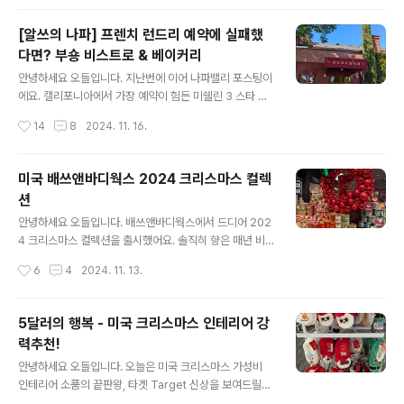
시, 이런 식입니다. 바디워시는 정가가..
는 곳에 오픈했어요! 샌프란에서 대중교통으로 가기는 조
금 애매하지만 차로는 금새 갈 수 있는 가까운 쇼핑몰이에
[알쓰의 나파] 프렌치 런드리 예약에 실패했
요. Jagalchi주소: 63 Serramonte Center, Daly Cit
다면? 부숑 비스트로 & 베이커리
y, CA 94015한인분들이 상대적으로 많이 안계시는 샌프
글 내용
란시스코에 이렇게 대형 한국마켓 및 식당이 오픈했다는
안녕하세요 오들입니다. 지난번에 이어 나파밸리 포스팅이
것 자체가 개인적으로 정말 감동적인데요, 심지어 오픈당
에요. 캘리포니아에서 가장 예약이 힘든 미쉘린 3 스타 레
일부터 폭발적인 인기로 엄청난 웨이팅을 뚫어야 겨우 입
스토랑 프렌치 런드리 French Laundry 의 오너셰프 토
작성시간
14
8
2024. 11. 16.
장이 가능했어요. 이렇게 한국의 식문화에 현지인들의 관
마스 켈러 Thomas Keller 셰프님의 부숑 비스트로와 베
심이 많다고 생각하니 웨..
이커리에 다녀왔어요. Bouchon Bakery주소: 6528 W
ashington St, Yountville, CA 94599건물이 예뻐서
미국 배쓰앤바디웍스 2024 크리스마스 컬렉
사진찍기도 좋아요. 유명세에 비해 생각보다 줄이 짧아서
션
좀 놀랬습니다. 뭐 먹을까 고르다가 금방 차례가 왔어요. 실
글 내용
내에 앉아서 먹을 공간은 없고 밖에 벤치가 몇몇 있어서 다
안녕하세요 오들입니다. 배쓰앤바디웍스에서 드디어 202
들 간단하게 드시고 가시더라고요. 나파는 날씨가 좋은 날
4 크리스마스 컬렉션을 출시했어요. 솔직히 향은 매년 비
이 많아서 이런 방식도 괜찮은 것 같네요. 아메리칸 사이즈
슷한 제품들이지만 디자인 컨셉이 항상 리뉴얼되어 나오기
작성시간
6
4
2024. 11. 13.
마카롱이 5.25달러씩이고 에클레어도 있습니다. ..
때문에 선물용으로도 좋고 크리스마스 분위기를 내기에도
딱이에요. 올해도 반짝반짝 메탈릭 톤의 디자인으로 나왔
고요 전통적인 크리스마스 컬러 톤을 강조했네요. 이 핑크
5달러의 행복 - 미국 크리스마스 인테리어 강
핑크한 시리즈는 트위스티드 페퍼민트 twisted pepper
력추천!
mint 향이에요. 바디워시 바디로션 및 크림과 미스트, 핸드
글 내용
워시까지 다 나왔어요. 달달한 민트향입니다. 미국에서는
안녕하세요 오들입니다. 오늘은 미국 크리스마스 가성비
크리스마스에 페퍼민트 캔디케인을 먹는 전통이 있어서 매
인테리어 소품의 끝판왕, 타겟 Target 신상을 보여드릴게
년 빠지지 않고 등장하는 향이에요. 캔들도 스파이스 애플,
요. 타겟은 미국 전역에 있는 마트인데요, 할로윈이 끝나자