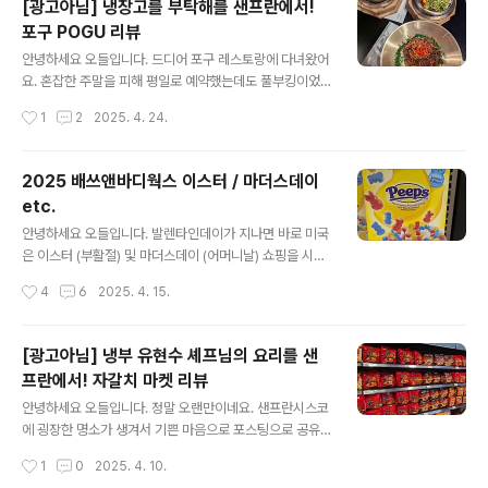
[광고아님] 냉장고를 부탁해를 샌프란에서!
랭 스타를 받은 이후로 2025년 지금까지 쭉 그 명성을 이
포구 POGU 리뷰
어오고 있는데요, 최근 미국 뉴스에서 오바마 전 대통령이
글 내용
방문했다는 사진이 돌면서 더더욱 유명해지고 있어요. 제
안녕하세요 오들입니다. 드디어 포구 레스토랑에 다녀왔어
가 갔을 때는 2018년 6월경으로 미슐랭 3스타를 받은지
요. 혼잡한 주말을 피해 평일로 예약했는데도 풀부킹이었
얼마 안되어 우연히 좋은 기회에 예약이 가능했는데요, 요
네요. 당분간 포구는 무조건 예약 필수입니다. 미국에서는
작성시간
1
2
2025. 4. 24.
즘은 물론 예약이 어려운 상황이죠. 아마 오바마 전 대통령
구글맵에서 자동으로 연결되는 Open Table 로 예약하시
의 방문으로..
면 되요. POGUAddress: 63 Serramonte Center,
Daly City, CA 94015샌프란에서 우버로 30분 거리에
2025 배쓰앤바디웍스 이스터 / 마더스데이
있는 세라몬티 Serramonte 라는 쇼핑몰 안에 있는데요,
etc.
이제는 한국에서도 소개가 되었다는 자갈치 마켓과 함께 3
글 내용
월 말에 성대하게 오픈했답니다. 참고로 이 쇼핑몰은 아시
안녕하세요 오들입니다. 발렌타인데이가 지나면 바로 미국
아계 미국인들이 자주 오는 곳이에요. 한인은 드물지만 한
은 이스터 (부활절) 및 마더스데이 (어머니날) 쇼핑을 시작
국음식에 관심이 깊은 아시아계 현지인들이 몰리기에 최적
하는데요, 오늘은 배쓰앤바디웍스 위주로 이것저것 구경해
작성시간
4
6
2025. 4. 15.
인 입지라고 생각됩니다. 실제로 포구에는 한국분들도 드
볼게요. 미국은 어버이날이 없는 대신 어머니날 (5월 둘째
물게 몇분 계..
주 일요일) 아버지날 (6월 둘째주 일요일)이 각각 있어서
이 시기에 오시면 어머니날 아버지날용 선물 및 카드 등을
[광고아님] 냉부 유현수 셰프님의 요리를 샌
다양하게 만나보실 수 있어요. 좀 뒷북이지만 얼마전에 나
프란에서! 자갈치 마켓 리뷰
온 디즈니 프린세스 시리즈도 아직 있어요. 이건 발렌타인
글 내용
데이 즈음에 나왔던 것 같아요. 디즈니 공주님들의 직접적
안녕하세요 오들입니다. 정말 오랜만이네요. 샌프란시스코
인 모습보다 드레스 컬러 및 이미지를 바탕으로 제작되었
에 굉장한 명소가 생겨서 기쁜 마음으로 포스팅으로 공유
어요. 예를 들어 미녀와 야수의 벨은 노란색 드레스 즉 노란
드려요. 무려 냉장고를 부탁해의 유현수 셰프님의 레스토
작성시간
1
0
2025. 4. 10.
색 바디워시, 신데렐라는 하늘색 드레스 즉 하늘색 바디워
랑 및 럭셔리 한인마켓이 샌프란 바로 아래 Daly City 라