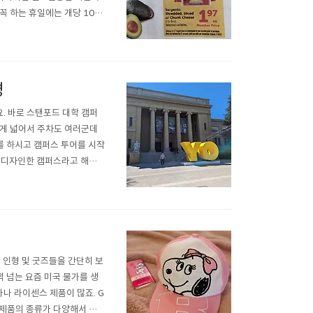
꼭 하는 휴일에는 개당 10센
타 소스는 이미 파격세일 중이라
이건 뭐 거저죠. 여기선 다이
경
. 바로 스탠포드 대학 캠퍼
하게 넓어서 주차도 여러군데
차를 하시고 캠퍼스 투어를 시작
가 디자인한 캠퍼스라고 해요.
현대적인 건물들도 몇몇 있습니
관도 있고 교회도 있어요. 워
피 인형 및 굿즈들을 간단히 보
 넘는 요즘 미국 물가를 생
나 라이센스 제품이 많죠. G
히 제품의 종류가 다양해서 고르