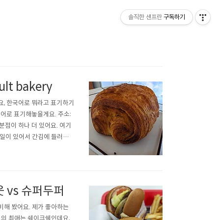
솔직한 샌프란
구독하기
t bakery
요, 한국어로 뭐라고 표기하기
 영어로 표기해놓을게요. 주소:
ter에 분점이 하나 더 있어요. 여기
볼일이 있어서 간김에 들러봤
상태였어요. 초콜릿 크로아상과
..
웃 vs 슈퍼두퍼
비해 봤어요. 제가 좋아하는
 저의 최애는 쉐이크쉑인데요,