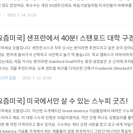
 정도 받았어요. 옥수수는 개당 50센트인데요, 독립기념일처럼 미국인들이 바베큐를 
 되는 미끼상품이지만 너무 품절이 쉽게 되서 구하기가 쉽지 않죠. Bertolli의 파스
국
2023. 7. 14. 13:10
두개에 3달러에 샀습니다. 정가 개당 4.79인 제품이기도 하고 솔직히 개당 1.5달러면 
..
요즘미국] 샌프란에서 40분! 스탠포드 대학 구
하세요 오들입니다. 샌프란시스코 자주 오시는 분이라면 추천드리고 싶은 곳이 있어요
요. 편하게 들어가서 산책하고 사진찍고 놀기 딱 좋습니다. 학교 캠퍼스가 어마어마
있는데요, 처음 가시는 분이라면 Stanford Oval이라는 중앙 광장같은 곳 근처에 주
보시는 것을 추천드려요. 뉴욕 센트럴 파크를 디자인한 건축가 Frederick Olmsted
히 구경할 만한 가치가 있답니다. 건물들이 다 이런 색상에 모양이 조금씩 달라요. 
고리 없음
2023. 7. 13. 15:06
 당연히 입장에는 요금이나 제한이 없지만 주중에는 주차요금이 부과될 수 있어요. 미술
넓어서 ..
요즘미국] 미국에서만 살 수 있는 스누피 굿즈!
하세요 오들입니다. 지난번 소개해드린 Great America 기념품점에서 데려온 스누
리려고 해요. 이 대형 스누피 인형은 50달러였어요. 작은 인형 하나도 십몇달러를 훌쩍
면 꽤 착한 가격이라고 할수 있어요. 스누피는 워낙 오랜 사랑을 받고 있고 세계 어딜가
at America 기념품 가게에서 파는 제품들이 엄청 희귀하거나 그런건 아니지만 확실