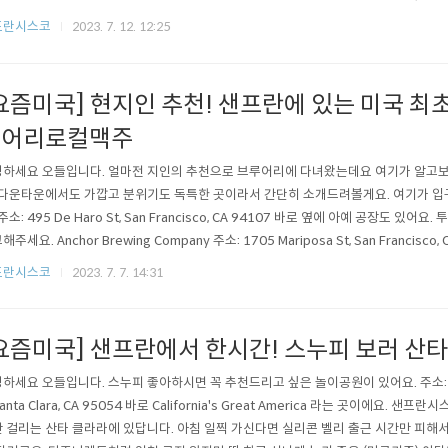
재미가 있었어요. 가격도 기념품 가게치고 양심적인 편이고요. Great America라고
프란시스코
2023. 7. 12. 12:25
요. 찰리브라운 셔츠 문양의 큼직한 머그컵은 17달러였어요. 이건 매일 씁니다. 실용성
요즘미국] 현지인 추천! 샌프란에 있는 미국 최
루어리로컬맥주
하세요 오들입니다. 얼마전 지인의 추천으로 브루어리에 다녀왔는데요 여기가 알고보
 다운타운에서도 가깝고 분위기도 독특한 곳이라서 간단히 소개드려볼게요. 여기가 입구입니다.
 주소: 495 De Haro St, San Francisco, CA 94107 바로 옆에 아예 공장도 있
해주세요. Anchor Brewing Company 주소: 1705 Mariposa St, San Francisc
프트 브루어리라고 해요. 1896년에 세워졌데요. 여기가 샌프란시스코 맞나 싶을 정
프란시스코
2023. 7. 7. 14:31
 있고 이것저것 편하게 노는 분위기입니다. 크리스마스 in Ju..
요즘미국] 샌프란에서 한시간! 스누피 보러 산타
하세요 오들입니다. 스누피 좋아하시면 꼭 추천드리고 싶은 놀이공원이 있어요. 주소: 4701
 Santa Clara, CA 95054 바로 California's Great America 라는 곳이에요.
 걸리는 산타 클라라에 있답니다. 아침 일찍 가신다면 실리콘 벨리 출근 시간만 피해서