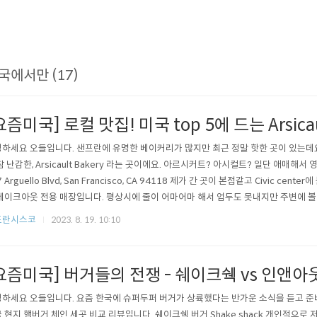
국에서만 (17)
요즘미국] 로컬 맛집! 미국 top 5에 드는 Arsicaul
하세요 오들입니다. 샌프란에 유명한 베이커리가 많지만 최근 정말 핫한 곳이 있는데
참 난감한, Arsicault Bakery 라는 곳이에요. 아르시커트? 아시컬트? 일단 애매해서
 Arguello Blvd, San Francisco, CA 94118 제가 간 곳이 본점같고 Civic cen
테이크아웃 전용 매장입니다. 평상시에 줄이 어마어마 해서 엄두도 못내지만 주변에 
. 여기는 오후 세시에 문을 닫는데요, 두시 반정도에 갔더니 거의 모든 빵이 다 품절
프란시스코
2023. 8. 19. 10:10
즈 크로아상만 남았었네요. 전부 매진은 아니라서 그나마 감사한 마음으로 초콜릿 크로
요즘미국] 버거들의 전쟁 - 쉐이크쉑 vs 인앤아
하세요 오들입니다. 요즘 한국에 슈퍼두퍼 버거가 상륙했다는 반가운 소식을 듣고 준
 현지 햄버거 체인 세곳 비교 리뷰입니다. 쉐이크쉑 버거 Shake shack 개인적으로