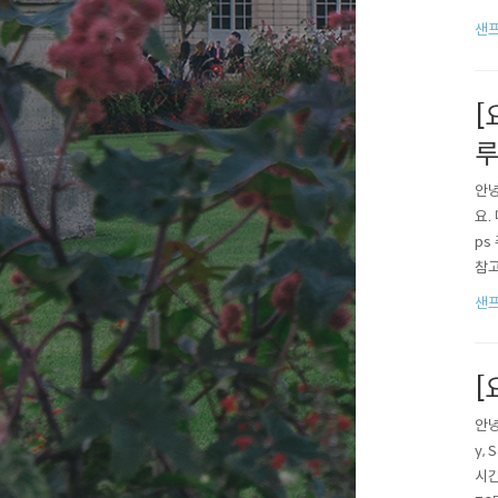
는 
샌
좋아
[
안녕
요.
ps
참고
크래
샌
임도
[
안녕
y,
시간