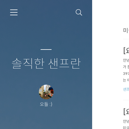
미
[
솔직한 샌프란
안녕
가 
397
는 
어요
샌
햄치
오들 :)
[
안녕
미국