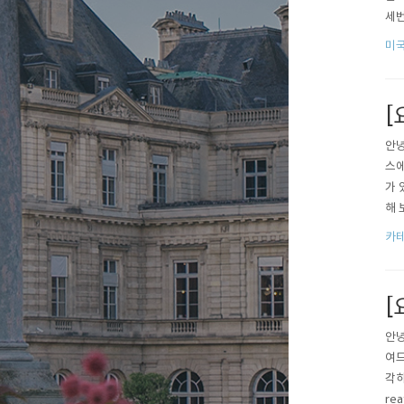
세번
트가
미
서 
소에
[
안녕
스에
가 
해 
충분
카테
다.
낙 
[
안녕
여드
각하
re