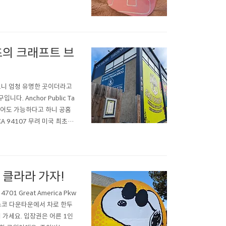
 써있는 후디는 분리가 가능해서
으로는 최고인거 같아요. ..
초의 크래프트 브
니 엄청 유명한 곳이더라고
 Anchor Public Ta
어요. 투어도 가능하다고 하니 공홈
o, CA 94107 무려 미국 최초의
도로 넓직한 비어홀이에요. 게
 클라라 가자!
 Great America Pkw
 샌프란시스코 다운타운에서 차로 한두
 가세요. 입장권은 어른 1인