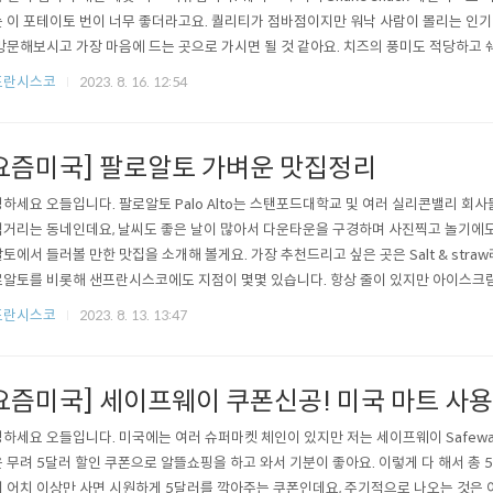
 이 포테이토 번이 너무 좋더라고요. 퀄리티가 점바점이지만 워낙 사람이 몰리는 인
방문해보시고 가장 마음에 드는 곳으로 가시면 될 것 같아요. 치즈의 풍미도 적당하고
합니다. 키오스크 주문 하실 때 customize 버튼 클릭하셔서 side of shake sau
프란시스코
2023. 8. 16. 12:54
도 신선한 우유맛이 훌륭하고 가격도 6달러정도면 굉장히 양심적인 것 같아요. 요즘
달..
요즘미국] 팔로알토 가벼운 맛집정리
하세요 오들입니다. 팔로알토 Palo Alto는 스탠포드대학교 및 여러 실리콘밸리 회사
거리는 동네인데요, 날씨도 좋은 날이 많아서 다운타운을 구경하며 사진찍고 놀기에도
토에서 들러볼 만한 맛집을 소개해 볼게요. 가장 추천드리고 싶은 곳은 Salt & str
알토를 비롯해 샌프란시스코에도 지점이 몇몇 있습니다. 항상 줄이 있지만 아이스크림
250 University Ave STE 110, Palo Alto, CA 94301 저는 씨솔트 캐러멜 sea s
프란시스코
2023. 8. 13. 13:47
 아이스크림 중 최고였어요. 너무 느끼하지 않으면서 기본에 충실한, 잘 만든 아이스..
요즘미국] 세이프웨이 쿠폰신공! 미국 마트 사
하세요 오들입니다. 미국에는 여러 슈퍼마켓 체인이 있지만 저는 세이프웨이 Safeway
 무려 5달러 할인 쿠폰으로 알뜰쇼핑을 하고 와서 기분이 좋아요. 이렇게 다 해서 총 
 어치 이상만 사면 시원하게 5달러를 깍아주는 쿠폰인데요, 주기적으로 나오는 것은 