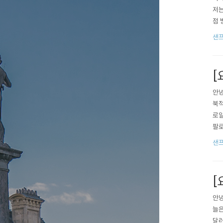
저는
점 
가능
샌
이크
가 4
[
안녕
북적
로알
팔로
소: 
샌
먹은
[
안녕
늘은
달러