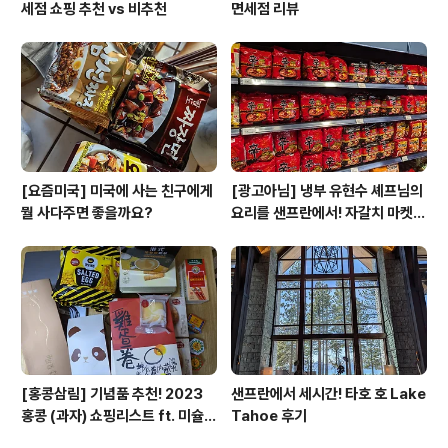
세점 쇼핑 추천 vs 비추천
면세점 리뷰
[요즘미국] 미국에 사는 친구에게
[광고아님] 냉부 유현수 셰프님의
뭘 사다주면 좋을까요?
요리를 샌프란에서! 자갈치 마켓
리뷰
[홍콩삼림] 기념품 추천! 2023
샌프란에서 세시간! 타호 호 Lake
홍콩 (과자) 쇼핑리스트 ft. 미슐랭
Tahoe 후기
셰프 에그롤 (광고아님)