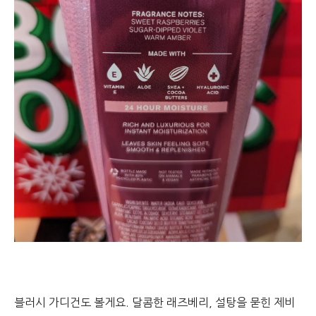
블러시 가디건도 볼게요. 달콤한 래즈베리, 설탕을 묻힌 제비