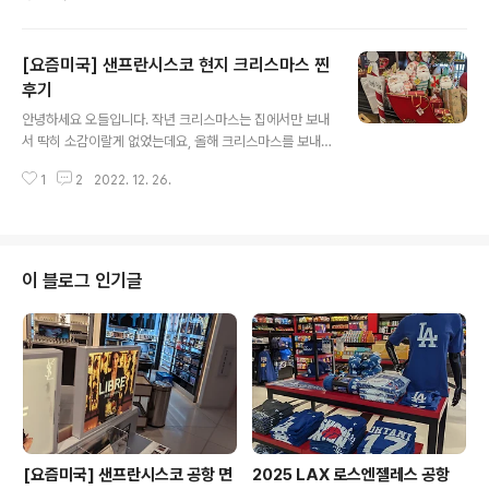
드릴까 합니다. 아시는 분은 다 아실거에요. 집에서 쓰기도
지인에게 선물하기도 좋은, 향도 좋고 디자인도 귀여운 바
디용품점입니다. 한국에서 직구도 가능하신 것으로 알고
[요즘미국] 샌프란시스코 현지 크리스마스 찐
있는데요, 미국에 여행오실 계획이 있으시다면 한번쯤 들
러 취향에 맞는 제품을 직접 골라보시는 것도 좋으실 거에
후기
글 내용
요. 저는 한국 갈때마다 항상 여러 종류로 사가서 지인들에
안녕하세요 오들입니다. 작년 크리스마스는 집에서만 보내
게 나눠드리는데요, 한국에 입점이 안된 브랜드이기도 하
서 딱히 소감이랄게 없었는데요, 올해 크리스마스를 보내
고 호불호 없이 무난하게 쓰실 수 있는 제품들이 많아 드리
면서 좀 놀랐던 점도 있고 이 즈음에 미국 여행 계획하신다
는 제가 더 기뻐요. 지금까지 소심하게 구경만 하다가 드디
1
2
2022. 12. 26.
면 정보공유 드리고 싶은 부분도 있어서 포스팅 준비했습
어 오늘 실컷 지르고 왔는데요, ..
니다. 크리스마스 이브 전날에 세이프웨이(Safeway)라는
체인 슈퍼에 갔는데요, 얼마나 사람이 많았는지 카트가 없
을 정도였습니다. 주차장도 여러번 뺑뺑 돌다가 겨우 주차
했어요. 이럴 때 꿀팁드릴게요. 주차는 카트를 차 앞에 대고
이 블로그 인기글
물건을 싣는 차를 찾으셔서 그 앞에 잠깐 대기하시면 되고
요, 카트는 역시 물건 싣는 차를 하나 더 찾으셔서 카트 가
져가도 되는지 물어보시면 됩니다. 어차피 그분들도 나가
는 판에 카트 반납하시기 귀찮으실 거고 정말 이런 날에는
카트대에 카트가 없습니다. 저희는 이..
[요즘미국] 샌프란시스코 공항 면
2025 LAX 로스엔젤레스 공항