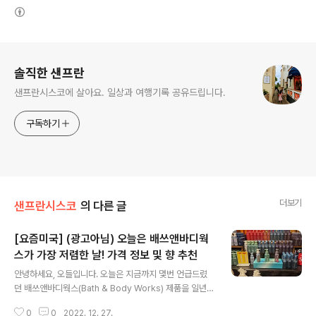
(새창열림)
로그 정보
솔직한 샌프란
샌프란시스코에 살아요. 일상과 여행기록 공유드립니다.
구독하기
더보기
샌프란시스코
의 다른 글
[요즘미국] (광고아님) 오늘은 배쓰앤바디웍
스가 가장 저렴한 날! 가격 정보 및 향 추천
글 내용
안녕하세요, 오들입니다. 오늘은 지금까지 몇번 언급드렸
던 배쓰앤바디웍스(Bath & Body Works) 제품을 일년
중 가장 저렴하게 사실 수 있는 시기가 와서 드디어 소개해
0
0
2022. 12. 27.