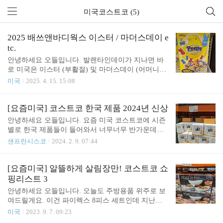
미국코스트코 (5)
2025 배쓰앤바디웍스 이스터 / 마더스데이 e
tc.
안녕하세요 오들입니다. 발렌타인데이가 지나면 바
로 미국은 이스터 (부활절) 및 마더스데이 (어머니날)
쇼핑을 시작하는데요, 오늘은 배쓰앤바디웍스 위주
미국
2025. 4. 15. 15:08
로 이것저것 구경해볼게요. 미국은 어버이날이 없는
대신 어머니날 (5월 둘째주 일요일) 아버지날 (6월 둘
째주 일요일)이 각각 있어서 이 시기에 오시면 어머
[요즘미국] 코스트코 한국 제품 2024년 신상
니날 아버지날용 선물 및 카드 등을 다양하게 만나보
안녕하세요 오들입니다. 요즘 미국 코스트코에 시즌
실 수 있어요. 좀 뒷북이지만 얼마전에 나온 디즈니
별로 한국 제품들이 들어와서 너무너무 반가운데요,
프린세스 시리즈도 아직 있어요. 이건 발렌타인데이
오늘 새로 보인 따끈따끈한 제품들 바로 소개해 드릴
샌프란시스코
2024. 2. 9. 07:44
즈음에 나왔던 것 같아요. 디즈니 공주님들의 직접적
게요. 동원 떡볶이의 신 라볶이입니다. 이건 보자마
인 모습보다 드레스 컬러 및 이미지를 바탕으로 제작
자 카트에 담았어요. 3팩들이 10달러면 괜찮은 가격
되었어요. 예를 들어 미녀와 야수의 벨은 노란색 드
이죠. 떡과 농심 사리면, 양념이 들어있다고 합니다.
[요즘미국] 알뜰하게 살림장만! 코스트코 쇼
레스 즉 노란색 바디워시, 신데렐라는 하늘색 드레스
처음보는 제품인데 곧 먹어보고 리뷰 올릴게요. 이건
핑리스트 3
즉 하늘색 바디워시, 이런 식입니다. 바디워시는 정
냉장 코너에서 파는 매일유업 카페라떼입니다!! 한국
안녕하세요 오들입니다. 오늘도 주방용품 위주로 보
가가..
에서는 너무 쉽게 구할 수 있지만 미국에서는 보기
여드릴게요. 이건 파이렉스 8피스 세트인데 지난번
힘든 터라 굉장히 반가웠어요. 10팩에 12.49달러는
에 보여드린 사각형 세트보다는 예쁜것 같아요. 뚜껑
미국
2023. 9. 7. 09:23
좋은 가격같아요. 유제품이기도 하고 아마 미국 현지
만 열면 바로 서빙도 가능할 것 같고요. 사각형보다