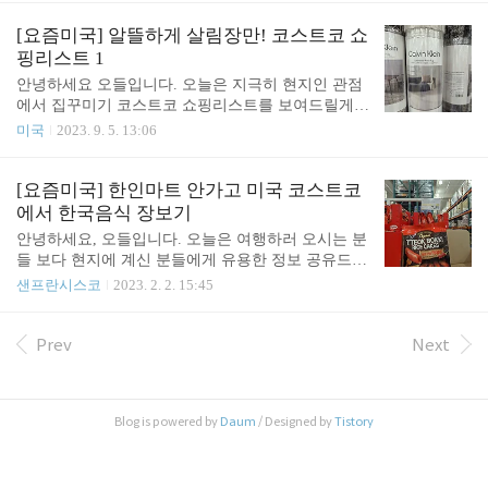
생산이 아닐까 싶네요. 사실 저도 처음에는 이게 어
는 이 세트에 마음이 갑니다. 손님대접용으로 유용할
디 제품인지 감이 잘 안왔어요. 한국 제품 요즘 인기
것 같은 서빙보울 4피스 세트가 16달러입니다. 디자
[요즘미국] 알뜰하게 살림장만! 코스트코 쇼
가 워낙 많아서 Korean coffee 라고 ..
인도 깔끔하고 괜찮아 보여요. 다이소에 비슷한 제품
핑리스트 1
이 있기는 한데 가격은 비슷한 것 같네요. 이 세트도
안녕하세요 오들입니다. 오늘은 지극히 현지인 관점
귀엽네요. 식기세척기/전자레인지 다 사용 가능하고
에서 집꾸미기 코스트코 쇼핑리스트를 보여드릴게
플라스틱 아닙니다. 밥을 담기에는 좀 너무 크고 파
요. 미국사람들은 러그를 많이 쓰는데요, 코스트코는
미국
2023. 9. 5. 13:06
스타나 샐러드용으로 좋겠어요. 애피타이저 접시세
종류는 별로 없지만 대중적인 디자인이 준비되어 있
트도 있어요. 6피스에 15달러입니다. 미국사람들 집
어요. 캘빈클라인의 러그 제품입니다. 거실에 쓸만한
에 놀러가면 저녁을 먹기 전에 일단 와인 한잔과 간
대형 러그가 180달러면 괜찮은 가격이죠. 저는 이 가
[요즘미국] 한인마트 안가고 미국 코스트코
단한 스낵을 주는데요, 그럴 때 쓰는 용도 같아요. 도
운데 흰색 러그가 마음에 드네요. 이건 키친용 매트
에서 한국음식 장보기
어락도..
에요. 워셔블은 아니고 살짝 쿠션감이 있는, 닦아서
안녕하세요, 오들입니다. 오늘은 여행하러 오시는 분
청소하는 종류입니다. 15달러면 타겟보다 저렴할 것
들 보다 현지에 계신 분들에게 유용한 정보 공유드릴
같네요. 이런 디자인도 있네요. 가격은 같은데 이건
게요. 한인마트 가까이 사시는 분들은 별로 불편함을
샌프란시스코
2023. 2. 2. 15:45
청소하기가 귀찮을 것 같아서 포기하기로 해요. 매트
못 느끼시겠지만 저희가 자주 가는 쇼핑몰에는 한인
리스 프로텍터도 있습니다. 킹사이즈 28달러는 괜찮
마트가 없습니다. 한인마트를 가려면 조금 외딴 곳으
은 가격이죠. 침대 매트리스도 있는데요, Casper라는
로 찾아가야 하는데요, 아주 멀지는 않지만 자주 가
Prev
Next
브랜드에요. 메모리 폼 매트리스인데 일단 가격만
기에는 좀 애매한 동네에 있어요. 요즘처럼 기름값이
보..
비쌀 때는 장보기 동선도 고민하게 되는 것 같아요.
심지어 요즘은 한국 음식이 너무 인기가 많아서 한인
Blog is powered by
Daum
/ Designed by
Tistory
마트에 가면 주차자리 찾기도 어렵고 계산대 줄도 굉
장히 길죠. 설 직전에 갔다가 계산대만 1시간 웨이팅
이어서 포기하고 나왔답니다. 저는 어쩌다 코스트코
와 트레이더 조스에서 한국 식품을 발견해서 의심 반