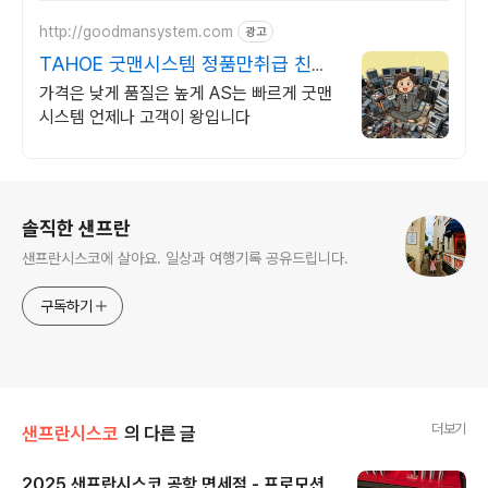
션 차량 빠른출고 선점하세요.
http://goodmansystem.com
광고
TAHOE 굿맨시스템 정품만취급 친절
상담
가격은 낮게 품질은 높게 AS는 빠르게 굿맨
시스템 언제나 고객이 왕입니다
로그 정보
솔직한 샌프란
샌프란시스코에 살아요. 일상과 여행기록 공유드립니다.
구독하기
더보기
샌프란시스코
의 다른 글
2025 샌프란시스코 공항 면세점 - 프로모션