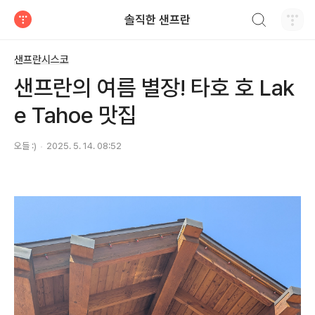
검색하기
솔직한 샌프란
티스토리
샌프란시스코
샌프란의 여름 별장! 타호 호 Lak
e Tahoe 맛집
오들 :)
2025. 5. 14. 08:52