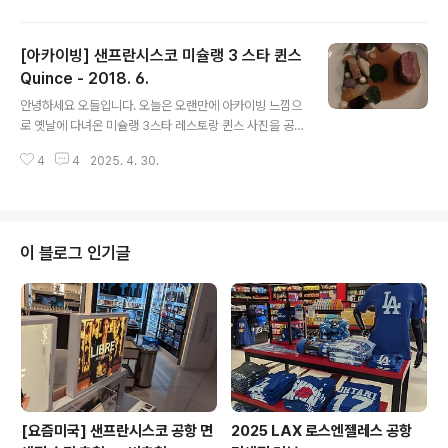
로 스타벅스는 일반적으로 보이기도 해요. ..
정부지로 치솟는 것은 물론, 웬만한 맛집은 다 웨이팅이 한
두시간 넘는 곳이에요. 저는 미국 여름방학이 시작되기 직
[아카이빙] 샌프란시스코 미슐랭 3 스타 퀸스
전인 4월에 다녀왔고요, 액티비티 전혀 없이 맛집과 호수
구경만 목적으로 다녀왔음에도 만족도가 높아서 소개드려
Quince - 2018. 6.
글 내용
요. 넉넉한 일정으로 샌프란시스코에 오신다면 2박 3일 일
안녕하세요 오들입니다. 오늘은 오랜만에 아카이빙 느낌으
정으로 추천드리고 싶은 곳입니다. 타호 호는 반이 네바다
로 옛날에 다녀온 미슐랭 3스타 레스토랑 퀸스 사진을 공
주, 반은 캘리포니아 주에 걸쳐있는 신기한 호수인데요, 저
유드릴게요. 워낙 다녀온지 오래되서 자세한 메뉴설명은
희가 묵었던 숙소가 South Lake Tahoe 라는, 네바다에
4
4
2025. 4. 30.
드리기 어렵지만 전체적은 느낌 및 인상 정도만 간단하게
서 가까운 곳이어서 네바다 맛집도 ..
소개해드릴까 합니다. Quince주소: 470 Pacific Ave, S
an Francisco, CA 94133퀸스는 2017년 처음 3 미슐
랭 스타를 받은 이후로 2025년 지금까지 쭉 그 명성을 이
어오고 있는데요, 최근 미국 뉴스에서 오바마 전 대통령이
이 블로그 인기글
방문했다는 사진이 돌면서 더더욱 유명해지고 있어요. 제
가 갔을 때는 2018년 6월경으로 미슐랭 3스타를 받은지
얼마 안되어 우연히 좋은 기회에 예약이 가능했는데요, 요
즘은 물론 예약이 어려운 상황이죠. 아마 오바마 전 대통령
의 방문으로..
[요즘미국] 샌프란시스코 공항 면
2025 LAX 로스엔젤레스 공항