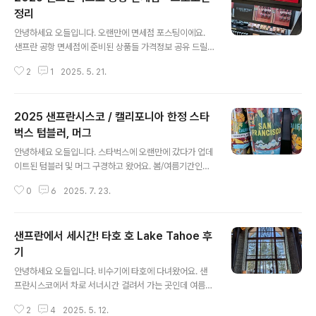
정리
글 내용
안녕하세요 오들입니다. 오랜만에 면세점 포스팅이에요.
샌프란 공항 면세점에 준비된 상품들 가격정보 공유 드릴
게요. 저는 미국 면세점 쇼핑보다는 한국 면세점 쇼핑을 권
2
1
2025. 5. 21.
해드리는 편인데 이번에 보니 의외로 숨겨진 프로모션들이
좀 있어서 시간 되시면 둘러볼만 하실거에요. 시내에 비하
면 가격이 두배이지만 급하신 경우에는 공항에서도 씨즈캔
2025 샌프란시스코 / 캘리포니아 한정 스타
디 See's candies 구매가 가능합니다. 요즘은 롤리팝이
인기인가 보네요. 오른편 작은 상자가 18달러, 왼쪽 큰 상
벅스 텀블러, 머그
글 내용
자가 62달러에요.영양제 코너도 작게나마 있어요. GNC
안녕하세요 오들입니다. 스타벅스에 오랜만에 갔다가 업데
제품도 있고 소소하게 프로모션도 하네요. lemme 라는
이트된 텀블러 및 머그 구경하고 왔어요. 봄/여름기간인데
브랜드는 저도 처음보는데 두개에 45달러로 프로모션 가
도 블랙컬러 제품이 많아서 신기하네요. 작년에는 큐빅이
격이고요. GNC women's ultra mega multivitamin 1
0
6
2025. 7. 23.
무더기로 박힌 디자인이 유행하더니 올해는 극적으로 어른
80정 90일 ..
스럽고 조용한 분위기로 바뀌었나 봅니다. 유행이 돌고 돌
아야 장사가 되는거겠죠. 화려한 형광색 및 신나는 패턴이
샌프란에서 세시간! 타호 호 Lake Tahoe 후
돋보이는 Farm RIO라는 브라질 브랜드와의 협업상품도
보여요. 가격은 25달러(+세금)부터 시작이고요, 한화로
기
글 내용
하면 3만4천원이 훌쩍 넘네요. 가끔 연말에 텀블러 세일을
안녕하세요 오들입니다. 비수기에 타호에 다녀왔어요. 샌
하는 지점도 있긴 하던데 이번엔 세일하는 제품은 없었어
프란시스코에서 차로 서너시간 걸려서 가는 곳인데 여름에
요. 결코 저렴한 가격은 아니지만 요즘 스탠리 오왈라 등 브
는 수영 및 패들보딩 등으로, 겨울에는 스키로 인기가 폭발
랜드 텀블러들이 고급, 고가로 출시되고 있어서 상대적으
2
4
2025. 5. 12.
하는 곳입니다. 그래서 성수기에 가면 숙박비가 당연히 천