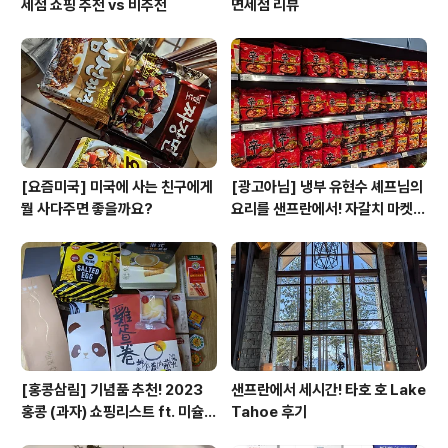
세점 쇼핑 추천 vs 비추천
면세점 리뷰
[요즘미국] 미국에 사는 친구에게
[광고아님] 냉부 유현수 셰프님의
뭘 사다주면 좋을까요?
요리를 샌프란에서! 자갈치 마켓
리뷰
[홍콩삼림] 기념품 추천! 2023
샌프란에서 세시간! 타호 호 Lake
홍콩 (과자) 쇼핑리스트 ft. 미슐랭
Tahoe 후기
셰프 에그롤 (광고아님)