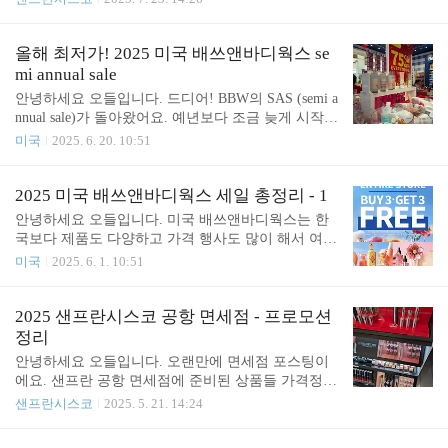
아서 짧은 체류기간에 효율적으로 시간을 보내기 적
요. 작년에는 큐빅이 무더기로 박힌 디자인이 유행하
합, 4. 결정적으로 퀘벡 올드타운에 이 가격대로 엘레
더니 올해는 극적으로 어른스럽고 조용한 분위기로
베이터가 있는 호텔은 정말 정말 드물더라고요. ..
바뀌었나 봅니다. 유행이 돌고 돌아야 장사가 되는거
올해 최저가! 2025 미국 배쓰앤바디웍스 se
겠죠. 화려한 형광색 및 신나는 패턴이 돋보이는 Far
mi annual sale
m RIO라는 브라질 브랜드와의 협업상품도 보여요.
안녕하세요 오들입니다. 드디어! BBW의 SAS (semi a
가격은 25달러(+세금)부터 시작이고요, 한화로 하면
nnual sale)가 돌아왔어요. 예년보다 조금 늦게 시작한
3만4천원이 훌쩍 넘네요. 가끔 연말에 텀블러 세일을
느낌이지만 오히려 굿딜로 꽉꽉 채워 돌아온 기분도
미국
2025. 6. 20. 10:51
하는 지점도 있긴 하던데 이번엔 세일하는 제품은 없
들어요. SAS는 말그대로 일년에 두번 (6월-7월에 한
었어요. 결코 저렴한 가격은 아니지만 요즘 스탠리
번, 12월-1월에 한번) 하는 BBW 최대 세일인데요, 개
오왈라 등 브랜드 텀블러들이 고급, 고가로 출시되고
인적으로는 겨울 세일보다 여름 세일이 더 쇼핑하기
2025 미국 배쓰앤바디웍스 세일 총정리 - 1
있어서 상대적으로 스타벅스는 일반적으로 보이기도
편하다고 생각되어요. 겨울에는 아무래도 크리스마
안녕하세요 오들입니다. 미국 배쓰앤바디웍스는 한
해요. ..
스 시즈널 제품이 많아서 일년 내내 쓰기에는 살짝
국보다 제품도 다양하고 가격 행사도 많이 해서 여행
애매한 제품도 많거든요. 이번 세일에서 가장 신기했
오시는 김에 충분히 들러볼만한 가치가 있는데요, 세
미국
2025. 6. 1. 10:51
던 점은 바로 이 캔들 가격이에요. 작년까지만 해도 S
일을 자주 하지만 정확히 언제 어느 제품이 세일하는
AS에는 13달러대로 세일해주던 캔들이 올해는 시원
지 미리 공지되는 부분이 없어서 답답하셨을 것 같아
하게 10.99달러로 할인해줍니다. 참고로 일년 중 BB
요. 결론부터 말씀드리면 리워즈 회원인 저도 빨라야
2025 샌프란시스코 공항 면세점 - 프로모션
W의 캔들이 가장 저렴한 날은 딱 한번 캔들데이 주
하루 전, 주로 세일 당일 아침에 이메일로 세일 내용
정리
말인데요, 주로 블..
을 통보(!) 받는 게 전부에요. 다만, 어떤 종류의 프로
안녕하세요 오들입니다. 오랜만에 면세점 포스팅이
모션이 어느 정도 빈도로 진행되는지 지금까지의 경
에요. 샌프란 공항 면세점에 준비된 상품들 가격정보
험을 토대로 공유드려 볼게요.먼저 가장 급한 소식부
공유 드릴게요. 저는 미국 면세점 쇼핑보다는 한국
샌프란시스코
2025. 5. 21. 14:24
터 전해드릴게요. 지금 진행되고 있는 3+3 프로모션
면세점 쇼핑을 권해드리는 편인데 이번에 보니 의외
인데요, 6월 1일 (미국시간으로 내일 일요일) 까지 진
로 숨겨진 프로모션들이 좀 있어서 시간 되시면 둘러
행된다고 하니 지금 미국에 계시다면 지금 당장 혹은