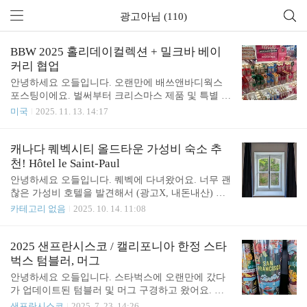
광고아님 (110)
BBW 2025 홀리데이컬렉션 + 밀크바 베이
커리 협업
안녕하세요 오들입니다. 오랜만에 배쓰앤바디웍스
포스팅이에요. 벌써부터 크리스마스 제품 및 특별 협
업 제품으로 가득한 미국 BBW 풍경 공유 드릴게요.
미국
2025. 11. 13. 14:17
미국 사람들은 크리스마스에 기차 데코레이션을 그
렇게 좋아하더라고요. 아쉽게도 샌프란시스코 다운
타운 배쓰앤바디웍스가 최근 문을 닫아서;; 여기서
캐나다 퀘벡시티 올드타운 가성비 숙소 추
쇼핑하실 분들은 차를 타고 근교에 있는 지점으로 가
천! Hôtel le Saint-Paul
셔야 하는 불편함이 있습니다. 하루빨리 재오픈 했으
안녕하세요 오들입니다. 퀘벡에 다녀왔어요. 너무 괜
면 좋겠네요. 향은 예년과 변함없이 winter candy appl
찮은 가성비 호텔을 발견해서 (광고X, 내돈내산) 자
e (베리가 섞인 사과향), twisted peppermint (살짝 달
신있게 소개드리려고 해요.Hôtel le Saint-Paul주소: 22
카테고리 없음
2025. 10. 14. 11:08
큰한 민트향), vanilla bean noel (달달한 바닐라향) 이
9 Rue Saint-Paul, Québec, QC G1K 3W3외관은 흔한
세가지가 메인이고 패키징만 업데이트 되었어요. 올
퀘백의 부티크 호텔이고요, 위치는 올드타운의 끝자
해는 큼지막한 리본이 유행인듯 해요. 개인적으로 패
락에 있어서 조용하지만 주요 관광지와의 접근성이
2025 샌프란시스코 / 캘리포니아 한정 스타
키징만 봤을때..
좋아요. 퀘벡시티에 오시면 꼭 가시는 페어몬트 프롱
벅스 텀블러, 머그
트낙까지 도보로 11분이에요. 이 호텔의 경우 1. 가격
안녕하세요 오들입니다. 스타벅스에 오랜만에 갔다
이 정말 양심적이고 (비수기에 1박 200달러 이하), 2.
가 업데이트된 텀블러 및 머그 구경하고 왔어요. 봄/
최근 리뷰가 대부분 5점만점이었으며, 3. 위치가 좋
여름기간인데도 블랙컬러 제품이 많아서 신기하네
샌프란시스코
2025. 7. 23. 14:26