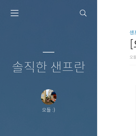
샌
오들
솔직한 샌프란
오들 :)