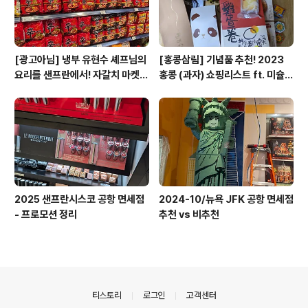
[광고아님] 냉부 유현수 셰프님의
[홍콩삼림] 기념품 추천! 2023
요리를 샌프란에서! 자갈치 마켓
홍콩 (과자) 쇼핑리스트 ft. 미슐랭
리뷰
셰프 에그롤 (광고아님)
2025 샌프란시스코 공항 면세점
2024-10/뉴욕 JFK 공항 면세점
- 프로모션 정리
추천 vs 비추천
의안내
티스토리
로그인
고객센터