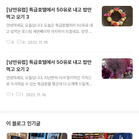
[낭만유럽] 특급호텔에서 50유로 내고 밥만
먹고 오기 3
글 내용
안녕하세요, 오들입니다. 오늘은 특급호텔에서 50유로 내
고 밥먹는 포스팅 세번째이자 마지막이 되겠네요. 양껏 먹
고 오는 목적보다는 적당히 분위기를 즐기며 가볍게 식사
0
0
2022. 11. 19.
도 하는 기분으로 읽어주세요. 여행을 할때는 한 곳에서 많
이 먹는 것보다 여러 곳에서 이것저것 맛보는 것도 재미있
죠. 가성비를 따지시거나 양이 넉넉한 식사를 기대하신다
[낭만유럽] 특급호텔에서 50유로 내고 밥만
면 실망하실 수도 있어요. 하지만 분위기 깡패와 인생사진
에 관심이 있으시다면 분명 만족하실거에요. 체코 프라하
먹고 오기 2
글 내용
포시즌스 Four Seasons Hotel Prague (지도) Four S
안녕하세요, 오들입니다. 지난번에 이어 합리적인 가격으
easons Hotel Prague · Veleslavínova 1098/2a, 1
로 식사하실 수 있는 특급호텔 몇군데 더 소개해 드릴게요.
10 00 Josefov, 체코 ★★★★★ · 호텔 www.googl
오늘은 이탈리아 베니스의 특급호텔입니다. [낭만유럽] 특
e.com 프라하는 전체적으로 물가도 저렴하고..
1
1
2022. 11. 16.
급호텔에서 50유로 내고 밥만 먹고 오기 1 안녕하세요, 오
들입니다. 최근에 특급호텔에서 최소 5유로 대로 갈 수 있
는 카페를 소개해 드렸는데요, 오늘은 50유로 대에서 식사
를 할 수 있는 유럽의 특급호텔에 대해 포스팅할게요. 끼니
당 5 sfdiaries.tistory.com 이탈리아 베니스 세인트 레
이 블로그 인기글
지스 The St. Regis Venice (지도) 살루테 성당을 테라
스에서 바라볼 수 있는 세인트 레지스 베니스입니다. The