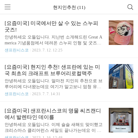
현지인추천 (11)
[요즘미국] 미국에서만 살 수 있는 스누피
굿즈!
안녕하세요 오들입니다. 지난번 소개해드린 Great A
merica 기념품점에서 데려온 스누피 인형 및 굿즈들
을 간단히 보여드리려고 해요. 이 대형 스누피 인형
샌프란시스코
2023. 7. 12. 12:25
은 50달러였어요. 작은 인형 하나도 십몇달러를 훌쩍
넘는 요즘 미국 물가를 생각하면 꽤 착한 가격이라고
할수 있어요. 스누피는 워낙 오랜 사랑을 받고 있고
[요즘미국] 현지인 추천! 샌프란에 있는 미
세계 어딜가나 라이센스 제품이 많죠. Great America
국 최초의 크래프트 브루어리로컬맥주
기념품 가게에서 파는 제품들이 엄청 희귀하거나 그
안녕하세요 오들입니다. 얼마전 지인의 추천으로 브
런건 아니지만 확실히 제품의 종류가 다양해서 고르
루어리에 다녀왔는데요 여기가 알고보니 엄청 유명
는 재미가 있었어요. 가격도 기념품 가게치고 양심적
한 곳이더라고요. 다운타운에서도 가깝고 분위기도
샌프란시스코
2023. 7. 7. 14:31
인 편이고요. Great America라고 써있는 후디는 분리
독특한 곳이라서 간단히 소개드려볼게요. 여기가 입
가 가능해서 좋아요. 찰리브라운 셔츠 문양의 큼직한
구입니다. Anchor Public Taps 주소: 495 De Haro St, S
머그컵은 17달러였어요. 이건 매일 씁니다. 실용성으
an Francisco, CA 94107 바로 옆에 아예 공장도 있어
[요즘미국] 샌프란시스코의 명물 씨즈캔디
로는 최고인거 같아요. ..
요. 투어도 가능하다고 하니 공홈 참고해주세요. Anc
에서 발렌타인 데이를
hor Brewing Company 주소: 1705 Mariposa St, San Fra
안녕하세요 오들입니다. 이제 슬슬 새해도 맞이했고
ncisco, CA 94107 무려 미국 최초의 크래프트 브루어
크리스마스 클리어런스 세일도 끝나가는데요 이 즈
리라고 해요. 1896년에 세워졌데요. 여기가 샌프란시
음에서 시작되는 것이 바로 발렌타인 데이 맞이에요.
샌프란시스코
2023. 1. 16. 12:48