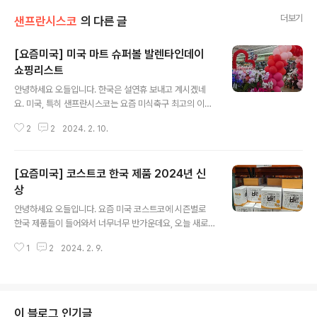
더보기
샌프란시스코
의 다른 글
[요즘미국] 미국 마트 슈퍼볼 발렌타인데이
쇼핑리스트
글 내용
안녕하세요 오들입니다. 한국은 설연휴 보내고 계시겠네
요. 미국, 특히 샌프란시스코는 요즘 미식축구 최고의 이벤
트 슈퍼볼 Super bowl 및 발렌타인 데이 준비가 한창이
2
2
2024. 2. 10.
에요. 올해 슈퍼볼은 샌프란시스코의 포티나이너즈 49er
s와 켄자스 시티가 결전의 날을 기다리고 있는데요, 마트만
가도 분위기가 장난이 아니에요. 켄자스 시티팀은 테일러
[요즘미국] 코스트코 한국 제품 2024년 신
스위프트의 남자친구 소속팀이기도 하죠. 윗사진은 슈퍼볼
감자칩 디스플레이 입니다. 미식축구는 감자칩을 먹으면서
상
글 내용
봐야 하니까요! 이건 캔맥주 디스플레이입니다. 종이로 만
안녕하세요 오들입니다. 요즘 미국 코스트코에 시즌별로
들었는데도 제법 그럴싸하네요. 미국 마트는 슈퍼볼같이
한국 제품들이 들어와서 너무너무 반가운데요, 오늘 새로
큰 스포츠 경기가 있을때 냉동피자, 콜라, 감자칩 등이 엄청
보인 따끈따끈한 제품들 바로 소개해 드릴게요. 동원 떡볶
세일해서 이때 쟁여놔야 해요. 발렌타인 데이 풍선 장식도
1
2
2024. 2. 9.
이의 신 라볶이입니다. 이건 보자마자 카트에 담았어요. 3
엄청나요. 미국에 와서 놀랐던게 여..
팩들이 10달러면 괜찮은 가격이죠. 떡과 농심 사리면, 양념
이 들어있다고 합니다. 처음보는 제품인데 곧 먹어보고 리
뷰 올릴게요. 이건 냉장 코너에서 파는 매일유업 카페라떼
입니다!! 한국에서는 너무 쉽게 구할 수 있지만 미국에서는
이 블로그 인기글