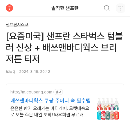
검색하기
솔직한 샌프란
티스토리
샌프란시스코
[요즘미국] 샌프란 스타벅스 텀블
러 신상 + 배쓰앤바디웍스 브리
저튼 티저
오들 :)
2024. 3. 15. 20:42
http://m.coupang.com
광고
배쓰앤바디웍스 쿠팡 주머니 속 필수템
은은한 향기 오래가는 바디케어. 로켓배송으
로 오늘 주문 내일 도착! 와우회원 무료배송,
30일 반품. 향기 가득한 바디용품을 쿠팡에
서!