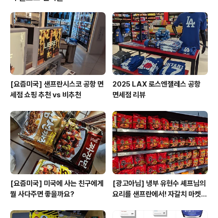
보기 힘든 터라 굉장히 반가웠어요. 10팩에 12.49달러는
좋은 가격같아요. 유제품이기도 하고 아마 미국 현지 생산
이 아닐까 싶네요. 사실 저도 처음에는 이게 어디 제품인지
감이 잘 안왔어요. 한국 제품 요즘 인기가 워낙 많아서 Kor
ean coffee 라고 ..
[요즘미국] 샌프란시스코 공항 면
2025 LAX 로스엔젤레스 공항
세점 쇼핑 추천 vs 비추천
면세점 리뷰
[요즘미국] 미국에 사는 친구에게
[광고아님] 냉부 유현수 셰프님의
뭘 사다주면 좋을까요?
요리를 샌프란에서! 자갈치 마켓
리뷰