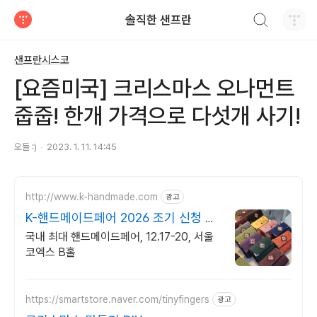
검색하기
솔직한 샌프란
티스토리
샌프란시스코
[요즘미국] 크리스마스 오나먼트
줍줍! 한개 가격으로 다섯개 사기!
오들 :)
2023. 1. 11. 14:45
http://www.k-handmade.com
광고
K-핸드메이드페어 2026 조기 신청 기
간 참가비 할인
국내 최대 핸드메이드페어, 12.17-20, 서울
코엑스 B홀
https://smartstore.naver.com/tinyfingers
광고